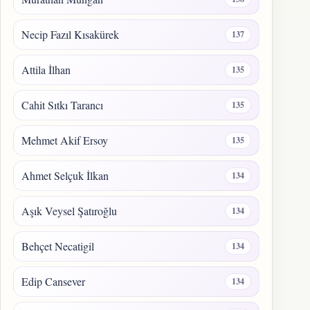
Necip Fazıl Kısakürek
137
Attila İlhan
135
Cahit Sıtkı Tarancı
135
Mehmet Akif Ersoy
135
Ahmet Selçuk İlkan
134
Aşık Veysel Şatıroğlu
134
Behçet Necatigil
134
Edip Cansever
134