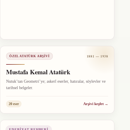
1881 — 1938
ÖZEL ATATÜRK ARŞIVI
Mustafa Kemal Atatürk
Nutuk’tan Geometri’ye; askerî eserler, hatıralar, söylevler ve
tarihsel belgeler.
Arşivi keşfet
→
20 eser
EDEBIYAT REHBERI