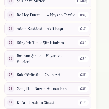
Şairler ve Şiirler
(10.188)
Be Hey Dürzü…. – Neyzen Tevfik
(660)
Adem Kasidesi – Akif Paşa
(519)
Rüzgârlı Tepe: Şiir Kitabım
(324)
İbrahim Şinasi – Hayatı ve
(254)
Eserleri
Bak Görürsün – Ozan Arif
(238)
Gençlik – Nazım Hikmet Ran
(223)
Kıt’a – İbrahim Şinasi
(214)