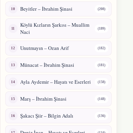
Beyitler – İbrahim Şinasi
(208)
Köylü Kızların Şarkısı – Muallim
(189)
Naci
Unutmayın – Ozan Arif
(182)
Münacat – İbrahim Şinasi
(181)
Ayla Aydemir – Hayatı ve Eserleri
(158)
Marş – İbrahim Şinasi
(148)
Şakacı Şiir – Bilgin Adalı
(136)
Deniz İnan – Hayatı ve Eserleri
(134)