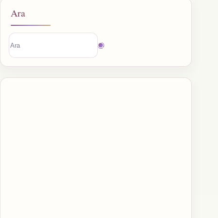
Ara
Sonuç
bulunamadı