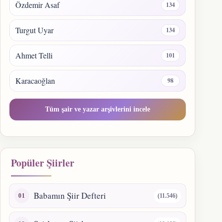
Özdemir Asaf
134
Turgut Uyar
134
Ahmet Telli
101
Karacaoğlan
98
Tüm şair ve yazar arşivlerini incele
Popüler Şiirler
Babamın Şiir Defteri
(11.546)