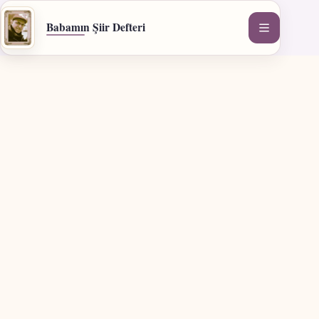
İçeriğe
geç
Babamın Şiir Defteri