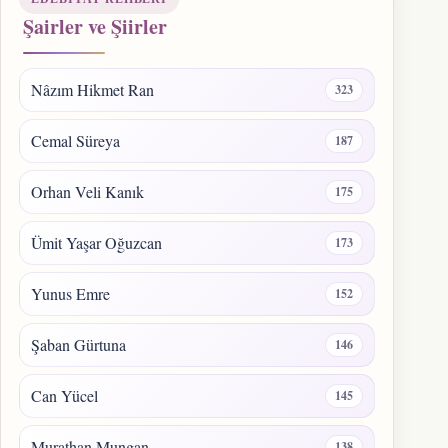
Şairler ve Şiirler
Nâzım Hikmet Ran
323
Cemal Süreya
187
Orhan Veli Kanık
175
Ümit Yaşar Oğuzcan
173
Yunus Emre
152
Şaban Gürtuna
146
Can Yücel
145
Murathan Mungan
138