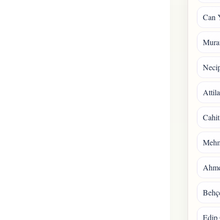
Can 
Mura
Necip
Attil
Cahit
Mehm
Ahmet
Behçe
Edip 