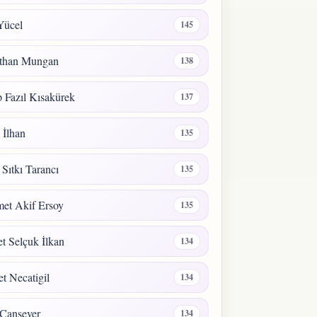
Yücel
145
than Mungan
138
 Fazıl Kısakürek
137
a İlhan
135
 Sıtkı Tarancı
135
et Akif Ersoy
135
 Selçuk İlkan
134
t Necatigil
134
Cansever
134