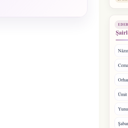
EDEB
Şairl
Nâzı
Cema
Orhan
Ümit
Yunu
Şaba