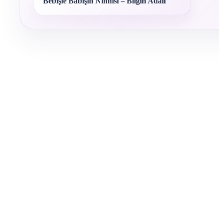
Bebişle Babişin Ninnisi – Bilgin Adalı