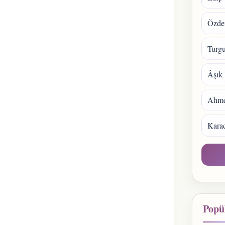
Özde
Turgu
Âşık 
Ahmet
Kara
Popül