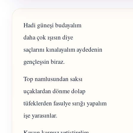
Hadi güneşi budayalım
daha çok ışısın diye
saçlarını kınalayalım aydedenin
gençleşsin biraz.
Top namlusundan saksı
uçaklardan dönme dolap
tüfeklerden fasulye sırığı yapalım
işe yarasınlar.
Kavun karpuz yetiştirelim