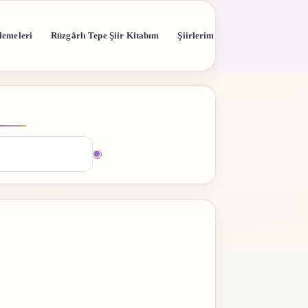
lemeleri
Rüzgârlı Tepe Şiir Kitabım
Şiirlerim
madı