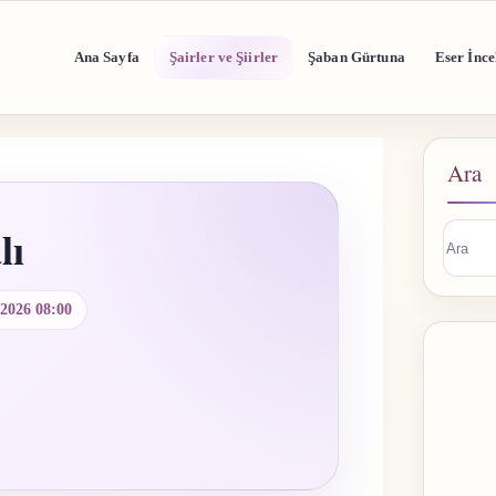
Ana Sayfa
Şairler ve Şiirler
Şaban Gürtuna
Eser İnce
Ara
lı
Sonuç
buluna
.2026 08:00