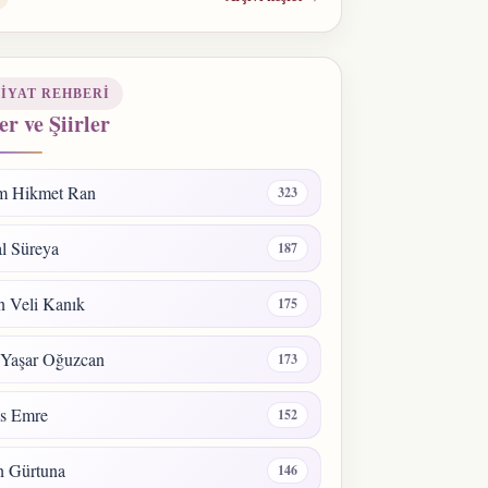
IYAT REHBERI
er ve Şiirler
m Hikmet Ran
323
l Süreya
187
 Veli Kanık
175
 Yaşar Oğuzcan
173
s Emre
152
n Gürtuna
146