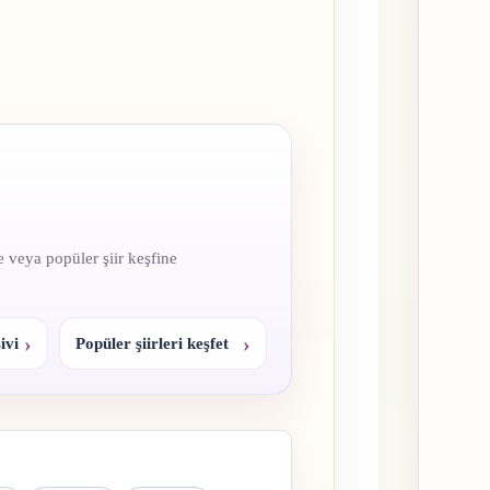
e veya popüler şiir keşfine
ivi
Popüler şiirleri keşfet