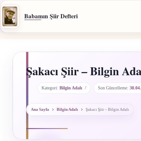
İçeriğe
geç
Babamın Şiir Defteri
Şakacı Şiir – Bilgin Ada
Kategori:
Bilgin Adalı
Son Güncelleme:
30.04
Ana Sayfa
Bilgin Adalı
Şakacı Şiir – Bilgin Adalı