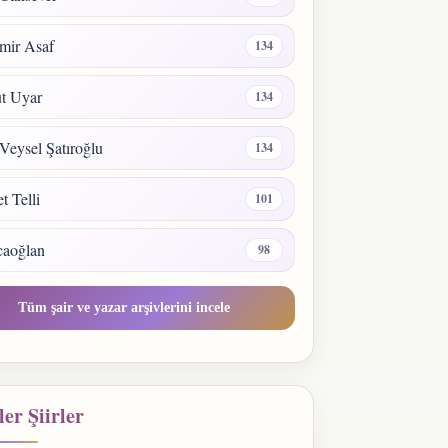
mir Asaf
134
t Uyar
134
Veysel Şatıroğlu
134
 Telli
101
caoğlan
98
Tüm şair ve yazar arşivlerini incele
er Şiirler