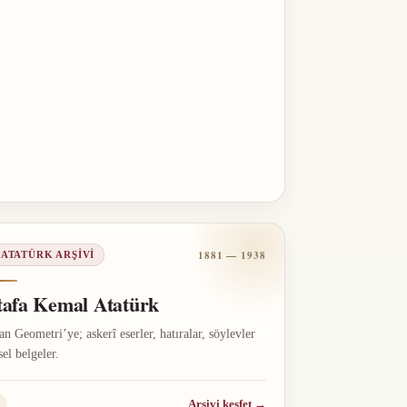
1881 — 1938
 ATATÜRK ARŞIVI
afa Kemal Atatürk
n Geometri’ye; askerî eserler, hatıralar, söylevler
sel belgeler.
Arşivi keşfet
→