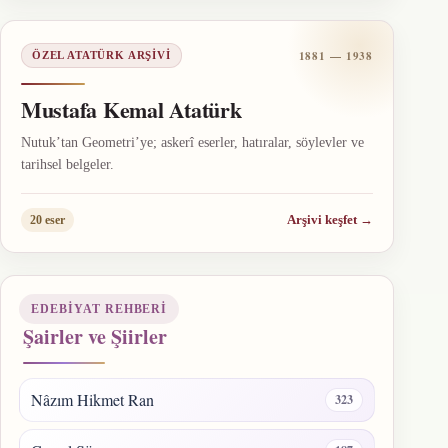
1881 — 1938
ÖZEL ATATÜRK ARŞIVI
Mustafa Kemal Atatürk
Nutuk’tan Geometri’ye; askerî eserler, hatıralar, söylevler ve
tarihsel belgeler.
Arşivi keşfet
→
20 eser
EDEBIYAT REHBERI
Şairler ve Şiirler
Nâzım Hikmet Ran
323