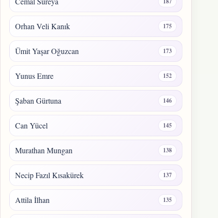
Cemal Süreya
187
Orhan Veli Kanık
175
Ümit Yaşar Oğuzcan
173
Yunus Emre
152
Şaban Gürtuna
146
Can Yücel
145
Murathan Mungan
138
Necip Fazıl Kısakürek
137
Attila İlhan
135