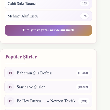
Cahit Sıtkı Tarancı
135
Mehmet Akif Ersoy
135
Tüm şair ve yazar arşivlerini incele
Popüler Şiirler
Babamın Şiir Defteri
(11.568)
Şairler ve Şiirler
(10.202)
Be Hey Dürzü…. – Neyzen Tevfik
(691)