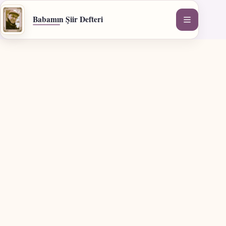
İçeriğe
geç
Babamın Şiir Defteri