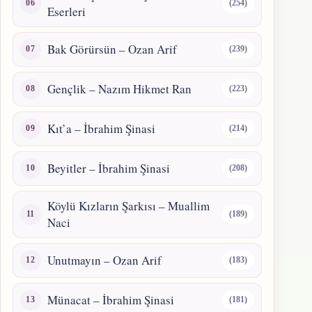
(254)
Eserleri
Bak Görürsün – Ozan Arif
(239)
Gençlik – Nazım Hikmet Ran
(223)
Kıt’a – İbrahim Şinasi
(214)
Beyitler – İbrahim Şinasi
(208)
Köylü Kızların Şarkısı – Muallim
(189)
Naci
Unutmayın – Ozan Arif
(183)
Münacat – İbrahim Şinasi
(181)