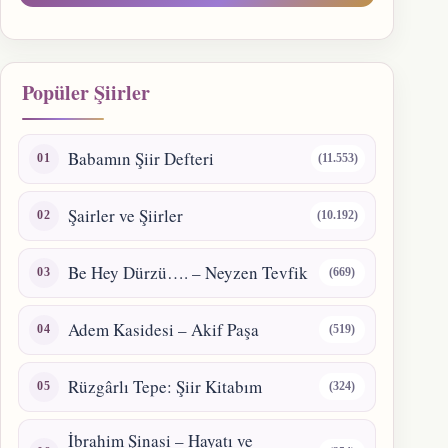
Popüler Şiirler
Babamın Şiir Defteri
(11.553)
Şairler ve Şiirler
(10.192)
Be Hey Dürzü…. – Neyzen Tevfik
(669)
Adem Kasidesi – Akif Paşa
(519)
Rüzgârlı Tepe: Şiir Kitabım
(324)
İbrahim Şinasi – Hayatı ve