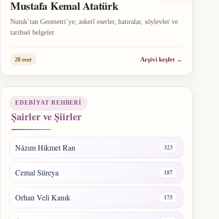
Mustafa Kemal Atatürk
Nutuk’tan Geometri’ye; askerî eserler, hatıralar, söylevler ve
tarihsel belgeler.
Arşivi keşfet
→
20 eser
EDEBIYAT REHBERI
Şairler ve Şiirler
Nâzım Hikmet Ran
323
Cemal Süreya
187
Orhan Veli Kanık
175