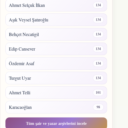
Ahmet Selçuk İlkan
134
Aşık Veysel Şatıroğlu
134
Behçet Necatigil
134
Edip Cansever
134
Özdemir Asaf
134
Turgut Uyar
134
Ahmet Telli
101
Karacaoğlan
98
Tüm şair ve yazar arşivlerini incele