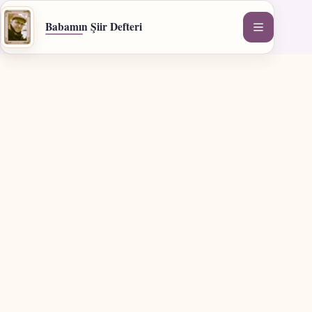
İçeriğe
geç
Babamın Şiir Defteri