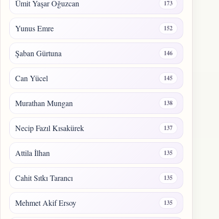
Ümit Yaşar Oğuzcan
173
Yunus Emre
152
Şaban Gürtuna
146
Can Yücel
145
Murathan Mungan
138
Necip Fazıl Kısakürek
137
Attila İlhan
135
Cahit Sıtkı Tarancı
135
Mehmet Akif Ersoy
135