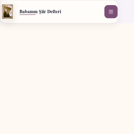
İçeriğe
geç
Babamın Şiir Defteri