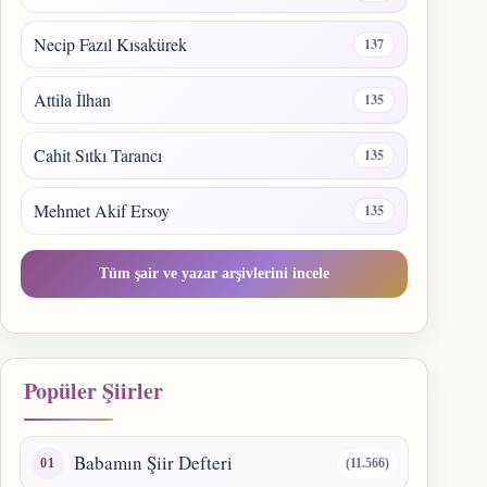
Necip Fazıl Kısakürek
137
Attila İlhan
135
Cahit Sıtkı Tarancı
135
Mehmet Akif Ersoy
135
Tüm şair ve yazar arşivlerini incele
Popüler Şiirler
Babamın Şiir Defteri
(11.566)