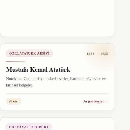
1881 — 1938
ÖZEL ATATÜRK ARŞIVI
Mustafa Kemal Atatürk
Nutuk’tan Geometri’ye; askerî eserler, hatıralar, söylevler ve
tarihsel belgeler.
Arşivi keşfet
→
20 eser
EDEBIYAT REHBERI