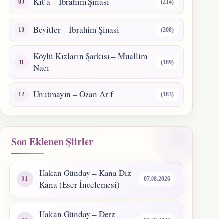
Kıt’a – İbrahim Şinasi
(214)
Beyitler – İbrahim Şinasi
(208)
Köylü Kızların Şarkısı – Muallim
(189)
Naci
Unutmayın – Ozan Arif
(183)
Son Eklenen Şiirler
Hakan Günday – Kana Diz
07.08.2026
Kana (Eser İncelemesi)
Hakan Günday – Derz