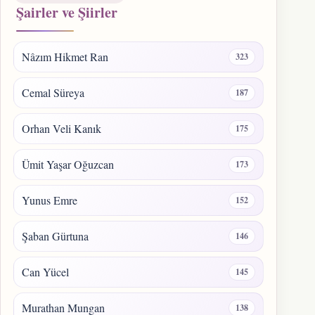
Şairler ve Şiirler
Nâzım Hikmet Ran
323
Cemal Süreya
187
Orhan Veli Kanık
175
Ümit Yaşar Oğuzcan
173
Yunus Emre
152
Şaban Gürtuna
146
Can Yücel
145
Murathan Mungan
138