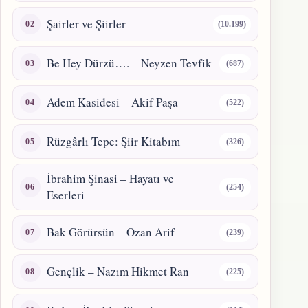
Şairler ve Şiirler
(10.199)
Be Hey Dürzü…. – Neyzen Tevfik
(687)
Adem Kasidesi – Akif Paşa
(522)
Rüzgârlı Tepe: Şiir Kitabım
(326)
İbrahim Şinasi – Hayatı ve
(254)
Eserleri
Bak Görürsün – Ozan Arif
(239)
Gençlik – Nazım Hikmet Ran
(225)