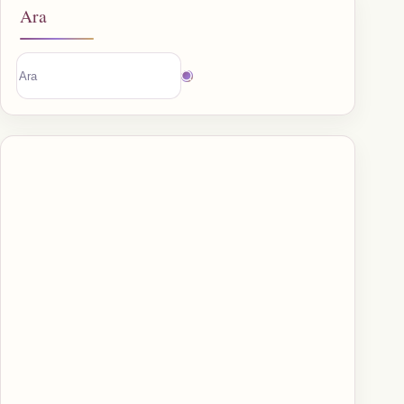
Ara
Sonuç
bulunamadı