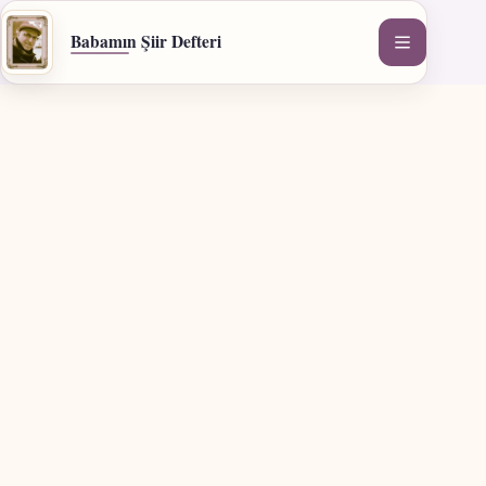
İçeriğe
geç
Babamın Şiir Defteri