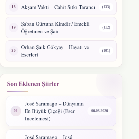
Akşam Vakti – Cahit Sıtkı Tarancı
(133)
Şaban Gürtuna Kimdir? Emekli
(112)
Öğretmen ve Şair
Orhan Şaik Gökyay – Hayatı ve
(101)
Eserleri
Son Eklenen Şiirler
José Saramago – Dünyanın
En Büyük Çiçeği (Eser
06.08.2026
İncelemesi)
José Saramago – José