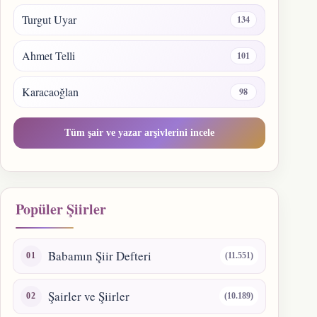
Turgut Uyar
134
Ahmet Telli
101
Karacaoğlan
98
Tüm şair ve yazar arşivlerini incele
Popüler Şiirler
Babamın Şiir Defteri
(11.551)
Şairler ve Şiirler
(10.189)