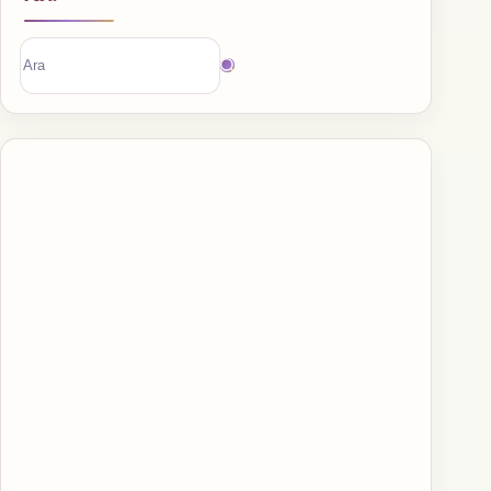
Sonuç
bulunamadı