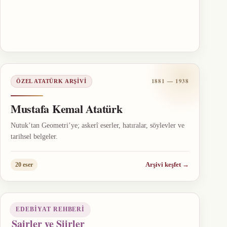
1881 — 1938
ÖZEL ATATÜRK ARŞIVI
Mustafa Kemal Atatürk
Nutuk’tan Geometri’ye; askerî eserler, hatıralar, söylevler ve
tarihsel belgeler.
Arşivi keşfet
→
20 eser
EDEBIYAT REHBERI
Şairler ve Şiirler