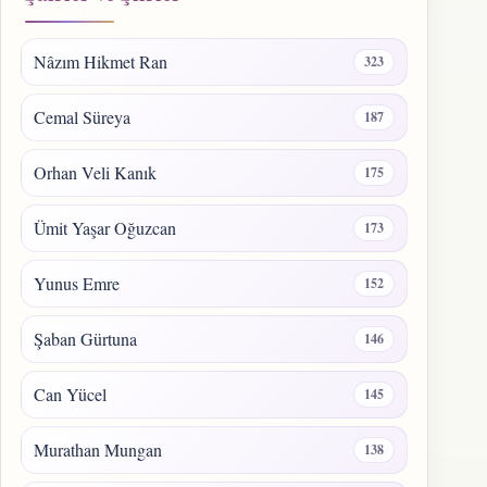
Nâzım Hikmet Ran
323
Cemal Süreya
187
Orhan Veli Kanık
175
Ümit Yaşar Oğuzcan
173
Yunus Emre
152
Şaban Gürtuna
146
Can Yücel
145
Murathan Mungan
138