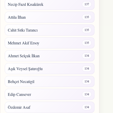
Necip Fazıl Kısakürek
137
Attila İlhan
135
Cahit Sıtkı Tarancı
135
Mehmet Akif Ersoy
135
Ahmet Selçuk İlkan
134
Aşık Veysel Şatıroğlu
134
Behçet Necatigil
134
Edip Cansever
134
Özdemir Asaf
134