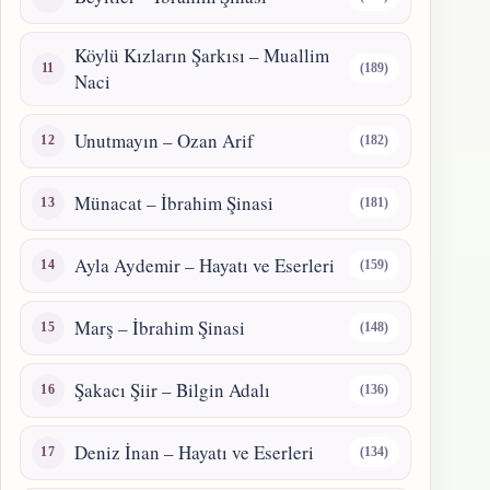
Köylü Kızların Şarkısı – Muallim
(189)
Naci
Unutmayın – Ozan Arif
(182)
Münacat – İbrahim Şinasi
(181)
Ayla Aydemir – Hayatı ve Eserleri
(159)
Marş – İbrahim Şinasi
(148)
Şakacı Şiir – Bilgin Adalı
(136)
Deniz İnan – Hayatı ve Eserleri
(134)