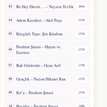
Be Hey Dürzü…. – Neyzen Tevfik
(664)
Adem Kasidesi – Akif Paşa
(519)
Rüzgârlı Tepe: Şiir Kitabım
(324)
İbrahim Şinasi – Hayatı ve
(254)
Eserleri
Bak Görürsün – Ozan Arif
(238)
Gençlik – Nazım Hikmet Ran
(223)
Kıt’a – İbrahim Şinasi
(214)
Beyitler – İbrahim Şinasi
(208)