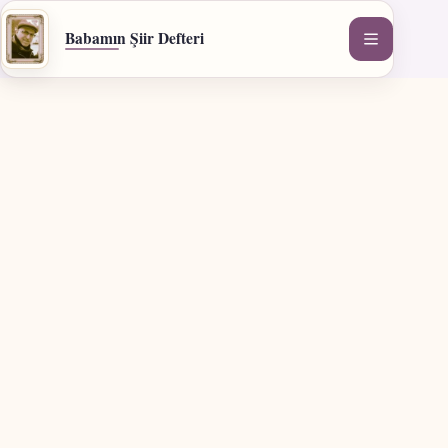
İçeriğe
geç
Babamın Şiir Defteri