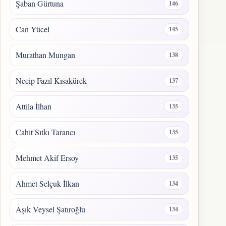
Şaban Gürtuna
146
Can Yücel
145
Murathan Mungan
138
Necip Fazıl Kısakürek
137
Attila İlhan
135
Cahit Sıtkı Tarancı
135
Mehmet Akif Ersoy
135
Ahmet Selçuk İlkan
134
Aşık Veysel Şatıroğlu
134