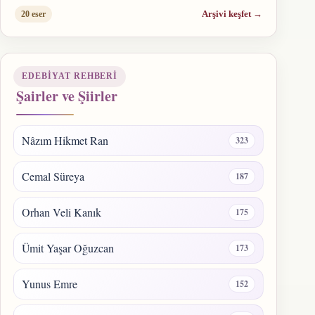
Arşivi keşfet
→
20 eser
EDEBIYAT REHBERI
Şairler ve Şiirler
Nâzım Hikmet Ran
323
Cemal Süreya
187
Orhan Veli Kanık
175
Ümit Yaşar Oğuzcan
173
Yunus Emre
152