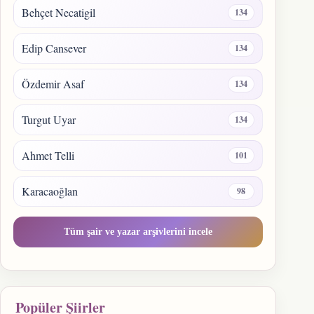
Behçet Necatigil
134
Edip Cansever
134
Özdemir Asaf
134
Turgut Uyar
134
Ahmet Telli
101
Karacaoğlan
98
Tüm şair ve yazar arşivlerini incele
Popüler Şiirler