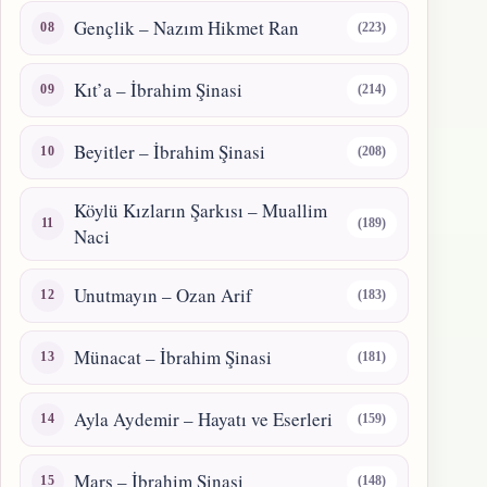
Gençlik – Nazım Hikmet Ran
(223)
Kıt’a – İbrahim Şinasi
(214)
Beyitler – İbrahim Şinasi
(208)
Köylü Kızların Şarkısı – Muallim
(189)
Naci
Unutmayın – Ozan Arif
(183)
Münacat – İbrahim Şinasi
(181)
Ayla Aydemir – Hayatı ve Eserleri
(159)
Marş – İbrahim Şinasi
(148)