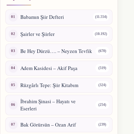
Babamın Şiir Defteri
(11.554)
Şairler ve Şiirler
(10.192)
Be Hey Dürzü…. – Neyzen Tevfik
(670)
Adem Kasidesi – Akif Paşa
(519)
Rüzgârlı Tepe: Şiir Kitabım
(324)
İbrahim Şinasi – Hayatı ve
(254)
Eserleri
Bak Görürsün – Ozan Arif
(239)