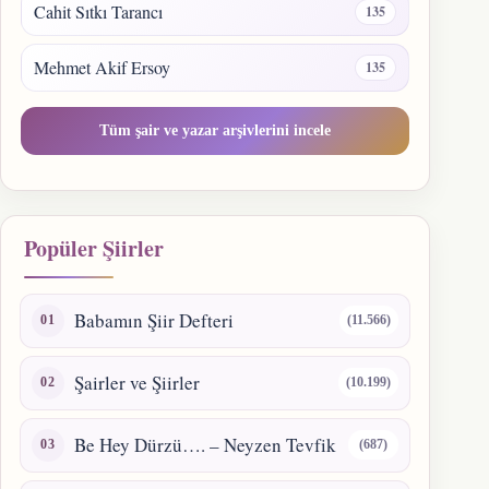
Cahit Sıtkı Tarancı
135
Mehmet Akif Ersoy
135
Tüm şair ve yazar arşivlerini incele
Popüler Şiirler
Babamın Şiir Defteri
(11.566)
Şairler ve Şiirler
(10.199)
Be Hey Dürzü…. – Neyzen Tevfik
(687)