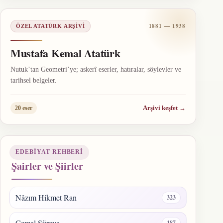
1881 — 1938
ÖZEL ATATÜRK ARŞIVI
Mustafa Kemal Atatürk
Nutuk’tan Geometri’ye; askerî eserler, hatıralar, söylevler ve
tarihsel belgeler.
Arşivi keşfet
→
20 eser
EDEBIYAT REHBERI
Şairler ve Şiirler
Nâzım Hikmet Ran
323
Cemal Süreya
187