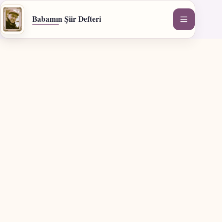
İçeriğe
geç
Babamın Şiir Defteri