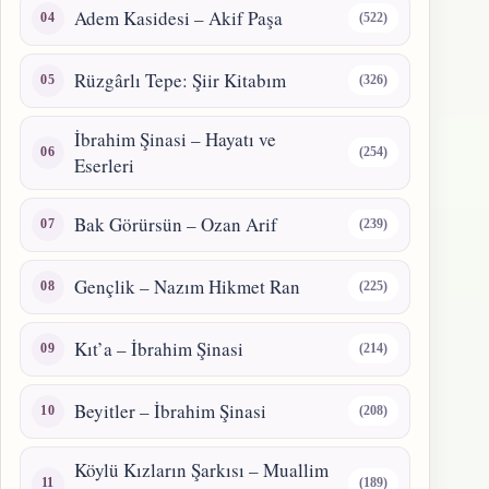
Adem Kasidesi – Akif Paşa
(522)
Rüzgârlı Tepe: Şiir Kitabım
(326)
İbrahim Şinasi – Hayatı ve
(254)
Eserleri
Bak Görürsün – Ozan Arif
(239)
Gençlik – Nazım Hikmet Ran
(225)
Kıt’a – İbrahim Şinasi
(214)
Beyitler – İbrahim Şinasi
(208)
Köylü Kızların Şarkısı – Muallim
(189)