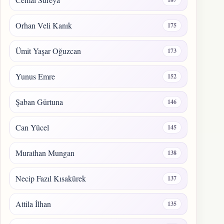
Orhan Veli Kanık
175
Ümit Yaşar Oğuzcan
173
Yunus Emre
152
Şaban Gürtuna
146
Can Yücel
145
Murathan Mungan
138
Necip Fazıl Kısakürek
137
Attila İlhan
135