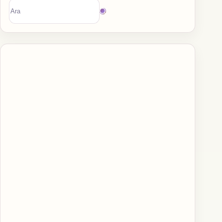
Sonuç
bulunamadı