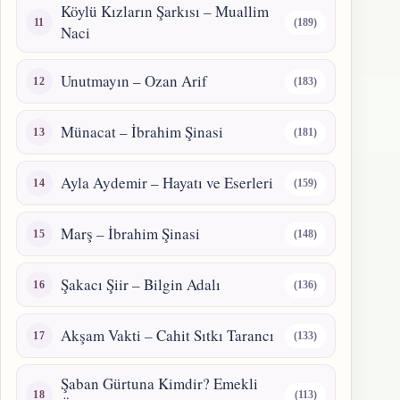
Köylü Kızların Şarkısı – Muallim
(189)
Naci
Unutmayın – Ozan Arif
(183)
Münacat – İbrahim Şinasi
(181)
Ayla Aydemir – Hayatı ve Eserleri
(159)
Marş – İbrahim Şinasi
(148)
Şakacı Şiir – Bilgin Adalı
(136)
Akşam Vakti – Cahit Sıtkı Tarancı
(133)
Şaban Gürtuna Kimdir? Emekli
(113)