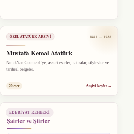
1881 — 1938
ÖZEL ATATÜRK ARŞIVI
Mustafa Kemal Atatürk
Nutuk’tan Geometri’ye; askerî eserler, hatıralar, söylevler ve
tarihsel belgeler.
Arşivi keşfet
→
20 eser
EDEBIYAT REHBERI
Şairler ve Şiirler