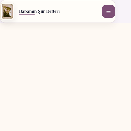
İçeriğe
geç
Babamın Şiir Defteri