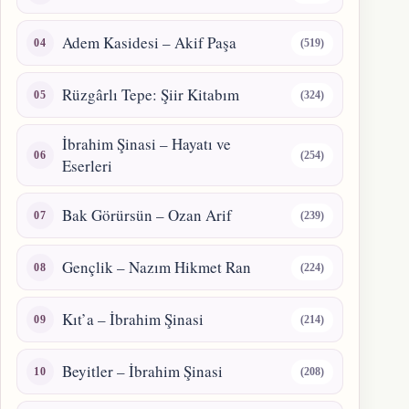
Adem Kasidesi – Akif Paşa
(519)
Rüzgârlı Tepe: Şiir Kitabım
(324)
İbrahim Şinasi – Hayatı ve
(254)
Eserleri
Bak Görürsün – Ozan Arif
(239)
Gençlik – Nazım Hikmet Ran
(224)
Kıt’a – İbrahim Şinasi
(214)
Beyitler – İbrahim Şinasi
(208)