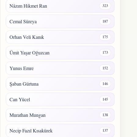
Nâzım Hikmet Ran
323
Cemal Süreya
187
Orhan Veli Kanık
175
Ümit Yaşar Oğuzcan
173
Yunus Emre
152
Şaban Gürtuna
146
Can Yücel
145
Murathan Mungan
138
Necip Fazıl Kısakürek
137