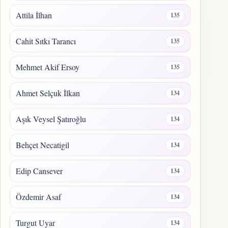
Attila İlhan
135
Cahit Sıtkı Tarancı
135
Mehmet Akif Ersoy
135
Ahmet Selçuk İlkan
134
Aşık Veysel Şatıroğlu
134
Behçet Necatigil
134
Edip Cansever
134
Özdemir Asaf
134
Turgut Uyar
134