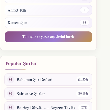
Ahmet Telli
101
Karacaoğlan
98
Tüm şair ve yazar arşivlerini incele
Popüler Şiirler
Babamın Şiir Defteri
(11.556)
Şairler ve Şiirler
(10.194)
Be Hey Dürzü…. – Neyzen Tevfik
(672)