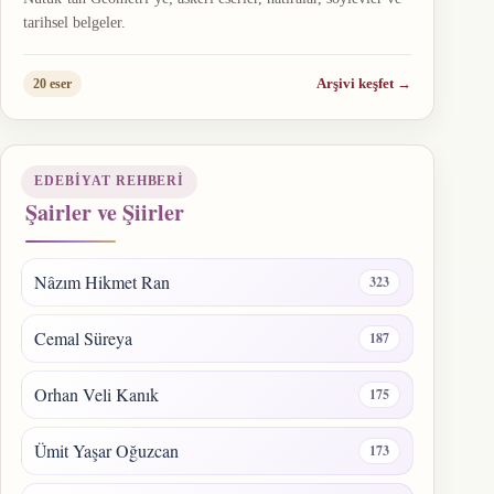
tarihsel belgeler.
Arşivi keşfet
→
20 eser
EDEBIYAT REHBERI
Şairler ve Şiirler
Nâzım Hikmet Ran
323
Cemal Süreya
187
Orhan Veli Kanık
175
Ümit Yaşar Oğuzcan
173