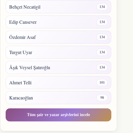
Behçet Necatigil
134
Edip Cansever
134
Özdemir Asaf
134
Turgut Uyar
134
Âşık Veysel Şatıroğlu
134
Ahmet Telli
101
Karacaoğlan
98
Tüm şair ve yazar arşivlerini incele