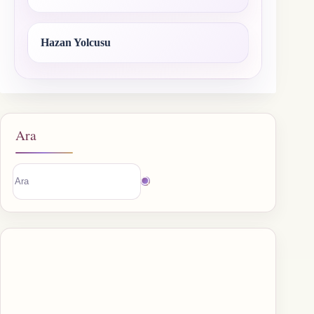
Hazan Yolcusu
Ara
Sonuç
bulunamadı