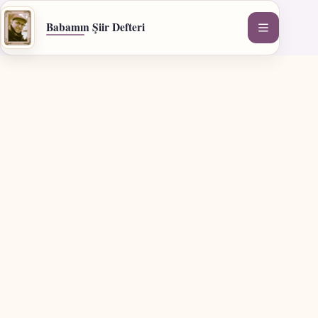
İçeriğe
geç
Babamın Şiir Defteri