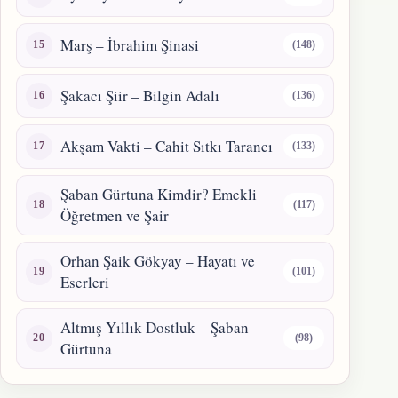
Marş – İbrahim Şinasi
(148)
Şakacı Şiir – Bilgin Adalı
(136)
Akşam Vakti – Cahit Sıtkı Tarancı
(133)
Şaban Gürtuna Kimdir? Emekli
(117)
Öğretmen ve Şair
Orhan Şaik Gökyay – Hayatı ve
(101)
Eserleri
Altmış Yıllık Dostluk – Şaban
(98)
Gürtuna