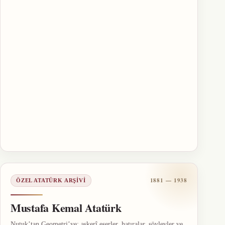
1881 — 1938
ÖZEL ATATÜRK ARŞIVI
Mustafa Kemal Atatürk
Nutuk’tan Geometri’ye; askerî eserler, hatıralar, söylevler ve