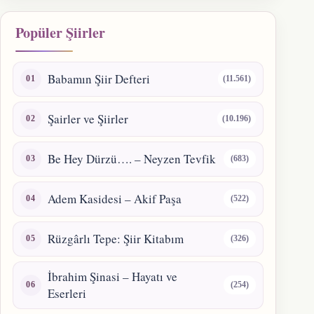
Popüler Şiirler
Babamın Şiir Defteri
(11.561)
Şairler ve Şiirler
(10.196)
Be Hey Dürzü…. – Neyzen Tevfik
(683)
Adem Kasidesi – Akif Paşa
(522)
Rüzgârlı Tepe: Şiir Kitabım
(326)
İbrahim Şinasi – Hayatı ve
(254)
Eserleri