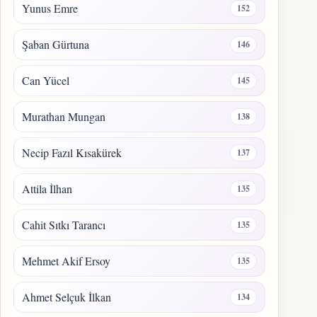
Yunus Emre
152
Şaban Gürtuna
146
Can Yücel
145
Murathan Mungan
138
Necip Fazıl Kısakürek
137
Attila İlhan
135
Cahit Sıtkı Tarancı
135
Mehmet Akif Ersoy
135
Ahmet Selçuk İlkan
134