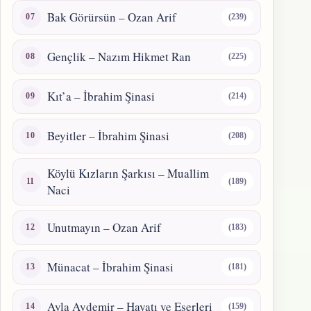
Bak Görürsün – Ozan Arif
(239)
Gençlik – Nazım Hikmet Ran
(225)
Kıt’a – İbrahim Şinasi
(214)
Beyitler – İbrahim Şinasi
(208)
Köylü Kızların Şarkısı – Muallim
(189)
Naci
Unutmayın – Ozan Arif
(183)
Münacat – İbrahim Şinasi
(181)
Ayla Aydemir – Hayatı ve Eserleri
(159)