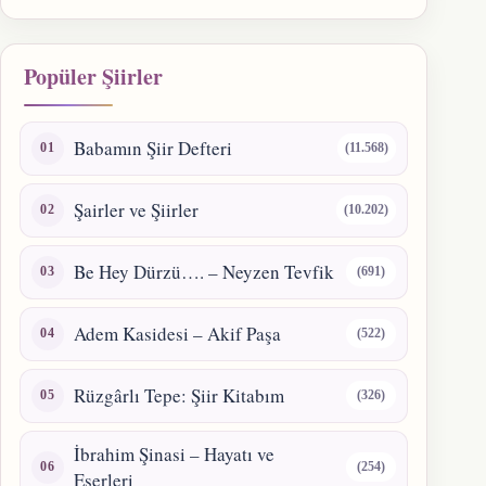
Popüler Şiirler
Babamın Şiir Defteri
(11.568)
Şairler ve Şiirler
(10.202)
Be Hey Dürzü…. – Neyzen Tevfik
(691)
Adem Kasidesi – Akif Paşa
(522)
Rüzgârlı Tepe: Şiir Kitabım
(326)
İbrahim Şinasi – Hayatı ve
(254)
Eserleri