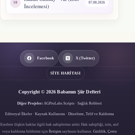
07.08.2026
İncelemesi)
Facebook
X (Twitter)
SITE HARITASI
Copyright © 2026 Babamın Şiir Defteri
Diğer Projeler:
AGProLabs Scripts
·
Sağlık Rehberi
Editoryal İlkeler
·
Kaynak Kullanımı
·
Düzeltme, Telif ve Kaldırma
Eserlere ilişkin haklar ilgili hak sahiplerine aittir. Hak sahipliği, izin, atıf
veya kaldırma bildirimi için
İletişim
sayfasını kullanın.
Gizlilik, Çerez