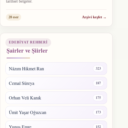
tarihsel belgeler.
Arşivi keşfet
→
20 eser
EDEBIYAT REHBERI
Şairler ve Şiirler
Nâzım Hikmet Ran
323
Cemal Süreya
187
Orhan Veli Kanık
175
Ümit Yaşar Oğuzcan
173
Yunus Emre
152