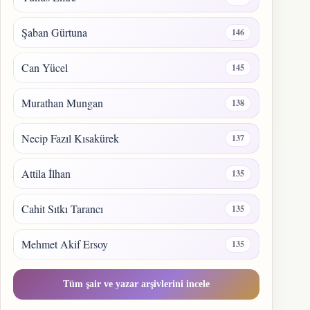
Şaban Gürtuna
146
Can Yücel
145
Murathan Mungan
138
Necip Fazıl Kısakürek
137
Attila İlhan
135
Cahit Sıtkı Tarancı
135
Mehmet Akif Ersoy
135
Tüm şair ve yazar arşivlerini incele