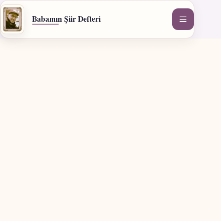
İçeriğe
geç
Babamın Şiir Defteri