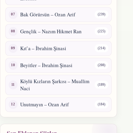
Bak Görürsün – Ozan Arif
(239)
Gençlik – Nazım Hikmet Ran
(225)
Kıt’a – İbrahim Şinasi
(214)
Beyitler – İbrahim Şinasi
(208)
Köylü Kızların Şarkısı – Muallim
(189)
Naci
Unutmayın – Ozan Arif
(184)