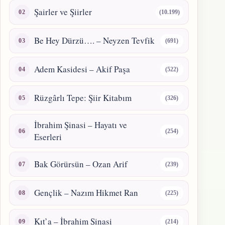
Şairler ve Şiirler
(10.199)
Be Hey Dürzü…. – Neyzen Tevfik
(691)
Adem Kasidesi – Akif Paşa
(522)
Rüzgârlı Tepe: Şiir Kitabım
(326)
İbrahim Şinasi – Hayatı ve
(254)
Eserleri
Bak Görürsün – Ozan Arif
(239)
Gençlik – Nazım Hikmet Ran
(225)
Kıt’a – İbrahim Şinasi
(214)