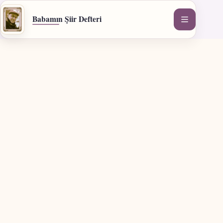
İçeriğe
geç
Babamın Şiir Defteri