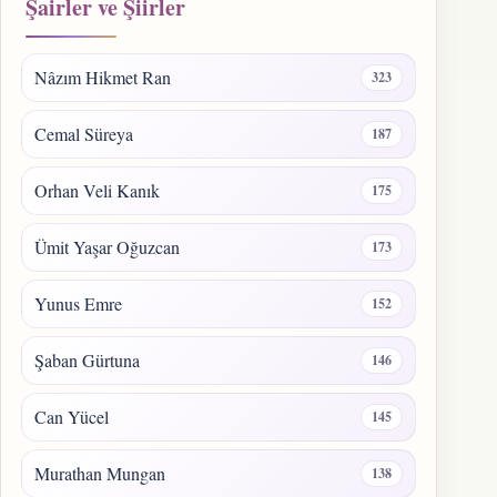
Şairler ve Şiirler
Nâzım Hikmet Ran
323
Cemal Süreya
187
Orhan Veli Kanık
175
Ümit Yaşar Oğuzcan
173
Yunus Emre
152
Şaban Gürtuna
146
Can Yücel
145
Murathan Mungan
138