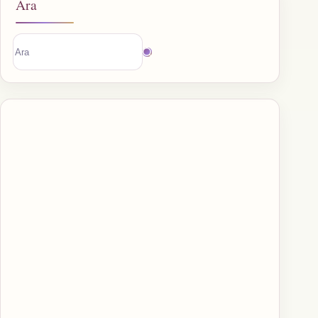
Ara
Sonuç
bulunamadı