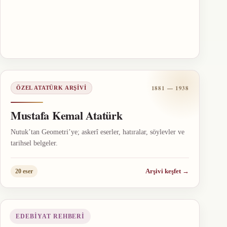
1881 — 1938
ÖZEL ATATÜRK ARŞIVI
Mustafa Kemal Atatürk
Nutuk’tan Geometri’ye; askerî eserler, hatıralar, söylevler ve
tarihsel belgeler.
Arşivi keşfet
→
20 eser
EDEBIYAT REHBERI