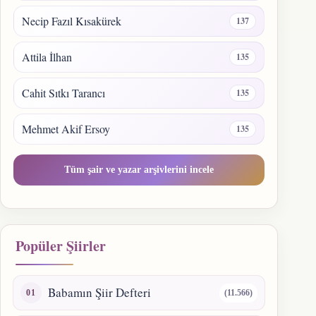
Necip Fazıl Kısakürek
137
Attila İlhan
135
Cahit Sıtkı Tarancı
135
Mehmet Akif Ersoy
135
Tüm şair ve yazar arşivlerini incele
Popüler Şiirler
Babamın Şiir Defteri
(11.566)