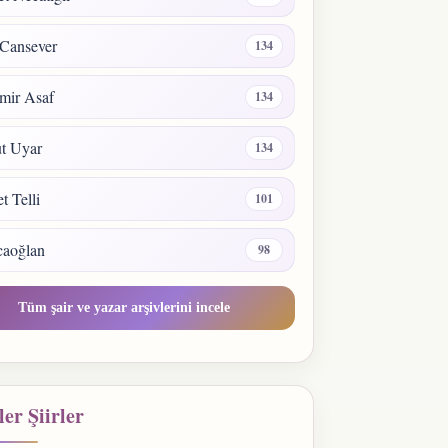
Cansever
134
mir Asaf
134
t Uyar
134
 Telli
101
caoğlan
98
Tüm şair ve yazar arşivlerini incele
er Şiirler