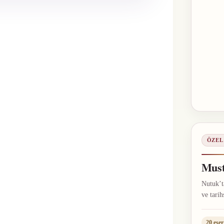
ÖZEL
Must
Nutuk’ta
ve tarih
20 eser