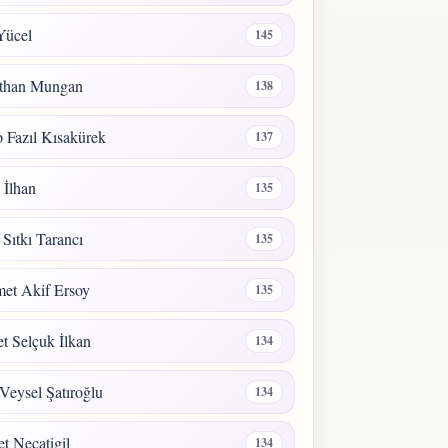
Yücel
145
than Mungan
138
 Fazıl Kısakürek
137
a İlhan
135
 Sıtkı Tarancı
135
et Akif Ersoy
135
 Selçuk İlkan
134
Veysel Şatıroğlu
134
t Necatigil
134