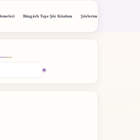
lemeleri
Rüzgârlı Tepe Şiir Kitabım
Şiirlerim
madı