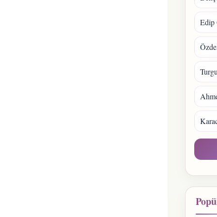
Edip 
Özde
Turgu
Ahmet
Kara
Popül