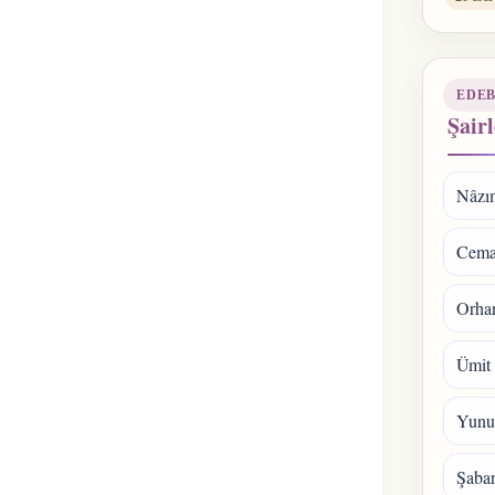
EDEB
Şairl
Nâzı
Cema
Orhan
Ümit
Yunu
Şaba