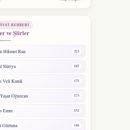
IYAT REHBERI
er ve Şiirler
m Hikmet Ran
323
l Süreya
187
 Veli Kanık
175
 Yaşar Oğuzcan
173
s Emre
152
n Gürtuna
146