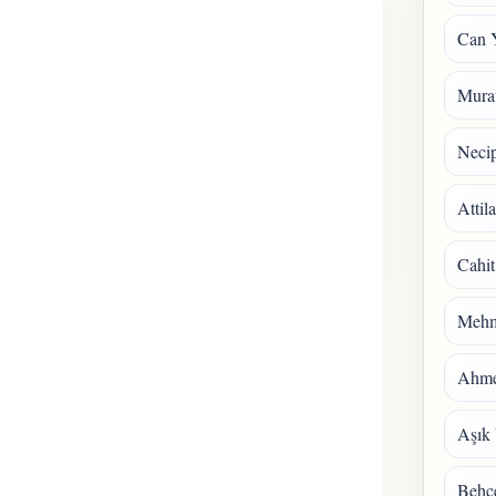
Can 
Mura
Necip
Attil
Cahit
Mehm
Ahmet
Aşık 
Behçe