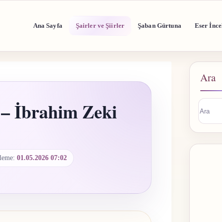
Ana Sayfa
Şairler ve Şiirler
Şaban Gürtuna
Eser İnce
Ara
 – İbrahim Zeki
Sonuç
buluna
leme:
01.05.2026 07:02