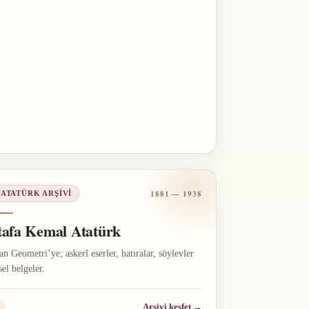
1881 — 1938
 ATATÜRK ARŞIVI
afa Kemal Atatürk
n Geometri’ye; askerî eserler, hatıralar, söylevler
sel belgeler.
Arşivi keşfet
→