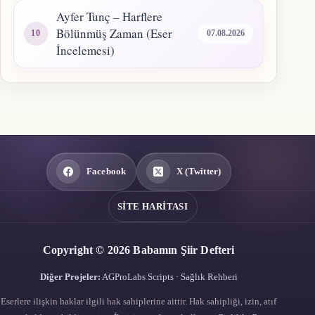
Ayfer Tunç – Harflere
Bölünmüş Zaman (Eser
07.08.2026
İncelemesi)
Facebook
X (Twitter)
SITE HARITASI
Copyright © 2026 Babamın Şiir Defteri
Diğer Projeler:
AGProLabs Scripts
·
Sağlık Rehberi
Eserlere ilişkin haklar ilgili hak sahiplerine aittir. Hak sahipliği, izin, atıf