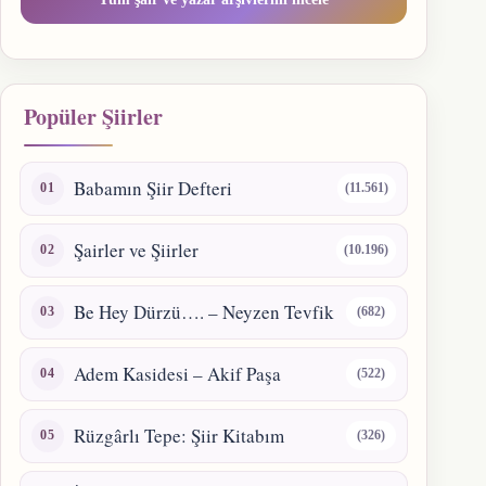
Popüler Şiirler
Babamın Şiir Defteri
(11.561)
Şairler ve Şiirler
(10.196)
Be Hey Dürzü…. – Neyzen Tevfik
(682)
Adem Kasidesi – Akif Paşa
(522)
Rüzgârlı Tepe: Şiir Kitabım
(326)