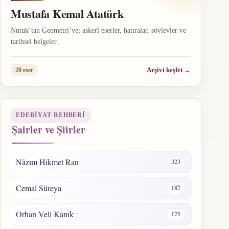
Mustafa Kemal Atatürk
Nutuk’tan Geometri’ye; askerî eserler, hatıralar, söylevler ve
tarihsel belgeler.
Arşivi keşfet
→
20 eser
EDEBIYAT REHBERI
Şairler ve Şiirler
Nâzım Hikmet Ran
323
Cemal Süreya
187
Orhan Veli Kanık
175