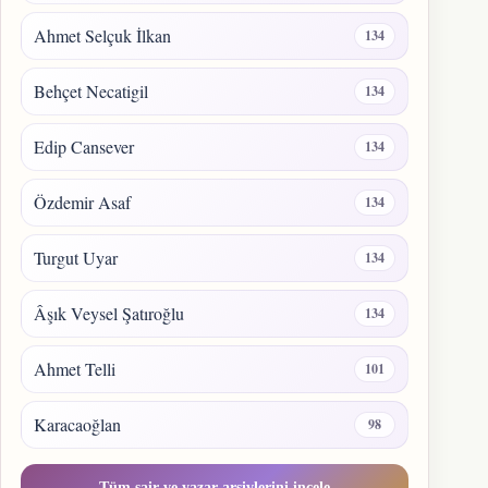
Ahmet Selçuk İlkan
134
Behçet Necatigil
134
Edip Cansever
134
Özdemir Asaf
134
Turgut Uyar
134
Âşık Veysel Şatıroğlu
134
Ahmet Telli
101
Karacaoğlan
98
Tüm şair ve yazar arşivlerini incele