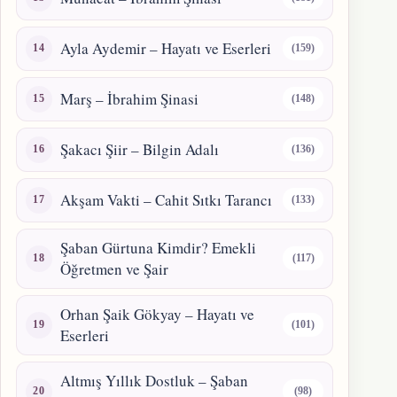
Ayla Aydemir – Hayatı ve Eserleri
(159)
Marş – İbrahim Şinasi
(148)
Şakacı Şiir – Bilgin Adalı
(136)
Akşam Vakti – Cahit Sıtkı Tarancı
(133)
Şaban Gürtuna Kimdir? Emekli
(117)
Öğretmen ve Şair
Orhan Şaik Gökyay – Hayatı ve
(101)
Eserleri
Altmış Yıllık Dostluk – Şaban
(98)