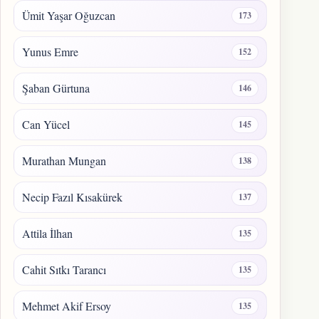
Ümit Yaşar Oğuzcan
173
Yunus Emre
152
Şaban Gürtuna
146
Can Yücel
145
Murathan Mungan
138
Necip Fazıl Kısakürek
137
Attila İlhan
135
Cahit Sıtkı Tarancı
135
Mehmet Akif Ersoy
135