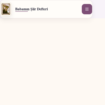
İçeriğe
geç
Babamın Şiir Defteri