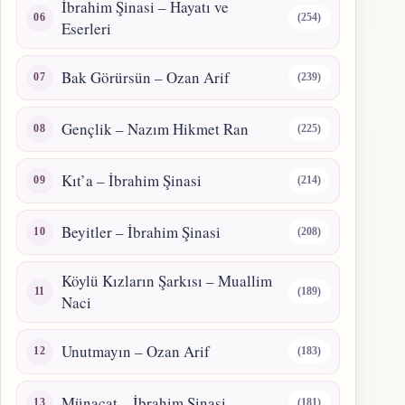
İbrahim Şinasi – Hayatı ve
(254)
Eserleri
Bak Görürsün – Ozan Arif
(239)
Gençlik – Nazım Hikmet Ran
(225)
Kıt’a – İbrahim Şinasi
(214)
Beyitler – İbrahim Şinasi
(208)
Köylü Kızların Şarkısı – Muallim
(189)
Naci
Unutmayın – Ozan Arif
(183)
Münacat – İbrahim Şinasi
(181)