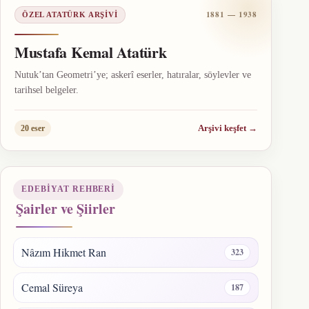
1881 — 1938
ÖZEL ATATÜRK ARŞIVI
Mustafa Kemal Atatürk
Nutuk’tan Geometri’ye; askerî eserler, hatıralar, söylevler ve
tarihsel belgeler.
Arşivi keşfet
→
20 eser
EDEBIYAT REHBERI
Şairler ve Şiirler
Nâzım Hikmet Ran
323
Cemal Süreya
187