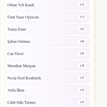
Orhan Veli Kanık
175
Ümit Yaşar Oğuzcan
173
Yunus Emre
152
Şaban Gürtuna
146
Can Yücel
145
Murathan Mungan
138
Necip Fazıl Kısakürek
137
Attila İlhan
135
Cahit Sıtkı Tarancı
135