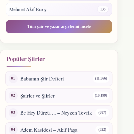
Mehmet Akif Ersoy
135
Tüm şair ve yazar arşivlerini incele
Popüler Şiirler
Babamın Şiir Defteri
(11.566)
Şairler ve Şiirler
(10.199)
Be Hey Dürzü…. – Neyzen Tevfik
(687)
Adem Kasidesi – Akif Paşa
(522)