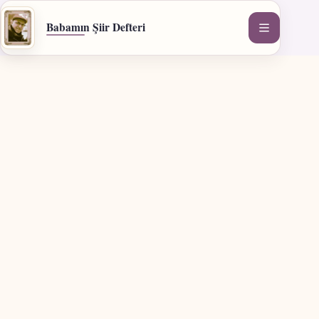
İçeriğe
geç
Babamın Şiir Defteri