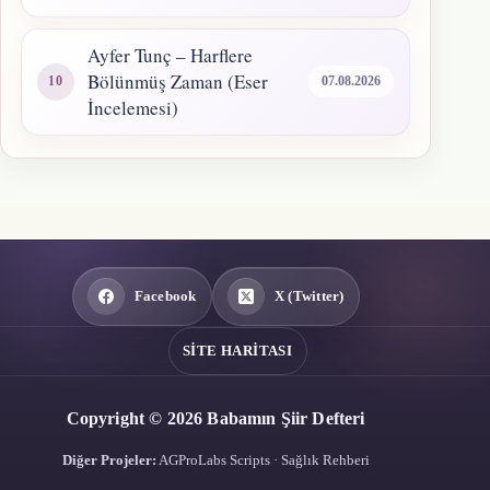
Ayfer Tunç – Harflere
Bölünmüş Zaman (Eser
07.08.2026
İncelemesi)
Facebook
X (Twitter)
SITE HARITASI
Copyright © 2026 Babamın Şiir Defteri
Diğer Projeler:
AGProLabs Scripts
·
Sağlık Rehberi