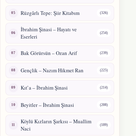
Rüzgârlı Tepe: Şiir Kitabım
(326)
İbrahim Şinasi – Hayatı ve
(254)
Eserleri
Bak Görürsün – Ozan Arif
(239)
Gençlik – Nazım Hikmet Ran
(225)
Kıt’a – İbrahim Şinasi
(214)
Beyitler – İbrahim Şinasi
(208)
Köylü Kızların Şarkısı – Muallim
(189)
Naci