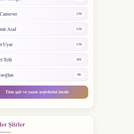
Cansever
134
mir Asaf
134
t Uyar
134
 Telli
101
caoğlan
98
Tüm şair ve yazar arşivlerini incele
er Şiirler