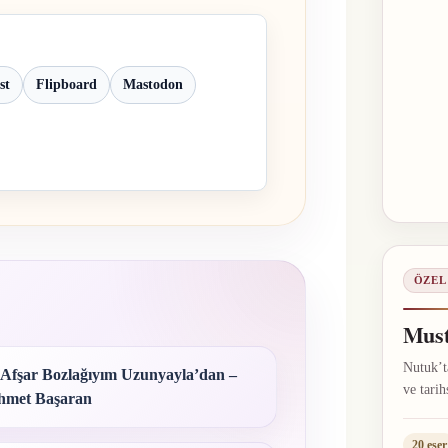
st
Flipboard
Mastodon
ÖZEL
Must
Nutuk’ta
 Afşar Bozlağıyım Uzunyayla’dan –
ve tarih
met Başaran
20 eser