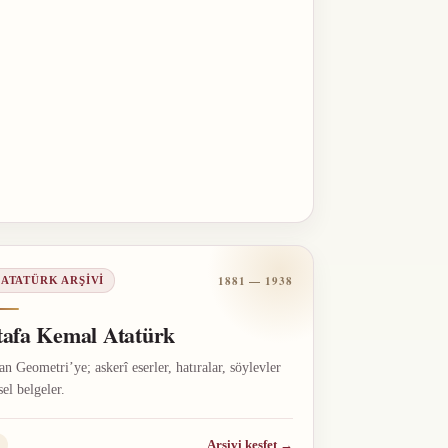
1881 — 1938
 ATATÜRK ARŞIVI
afa Kemal Atatürk
n Geometri’ye; askerî eserler, hatıralar, söylevler
sel belgeler.
Arşivi keşfet
→