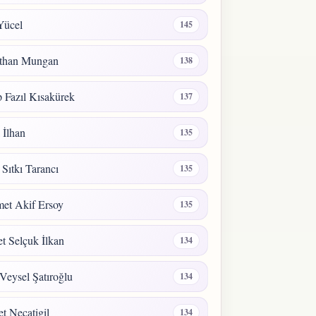
Yücel
145
than Mungan
138
 Fazıl Kısakürek
137
a İlhan
135
 Sıtkı Tarancı
135
et Akif Ersoy
135
 Selçuk İlkan
134
Veysel Şatıroğlu
134
t Necatigil
134