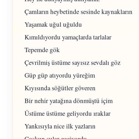
Çamların heybetinde sesinde kaynakların
Yaşamak uğul uğuldu
Kımıldıyordu yamaçlarda tarlalar
Tepemde gök
Çevrilmiş üstüme sayısız sevdalı göz
Güp güp atıyordu yüreğim
Kıyısında söğütler göveren
Bir nehir yatağına dönmüştü içim
Üstüme üstüme geliyordu ıraklar
Yankısıyla nice ilk yazların
Coşkun sular geçiyordu