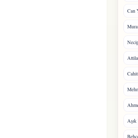
Can 
Mura
Necip
Attil
Cahit
Mehm
Ahmet
Aşık 
Behçe