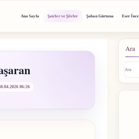
Ana Sayfa
Şairler ve Şiirler
Şaban Gürtuna
Eser İnce
Ara
aşaran
Sonuç
buluna
30.04.2026 06:26