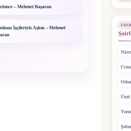
ümce – Mehmet Başaran
EDEB
ulmaz İşçileriyiz Aşkın – Mehmet
Şairl
aran
Nâzı
Cema
Orhan
Ümit
Yunu
Şaba