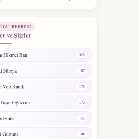
IYAT REHBERI
er ve Şiirler
m Hikmet Ran
323
l Süreya
187
 Veli Kanık
175
 Yaşar Oğuzcan
173
s Emre
152
n Gürtuna
146