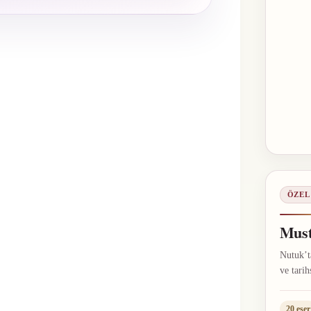
ÖZEL
Must
Nutuk’ta
ve tarih
20 eser