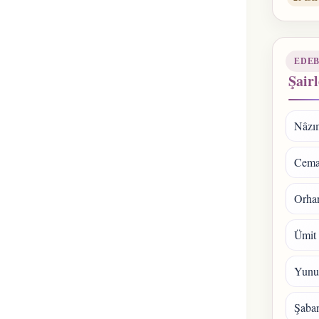
EDEB
Şairl
Nâzı
Cema
Orhan
Ümit
Yunu
Şaba