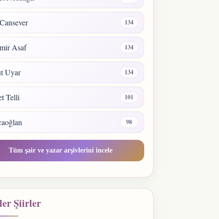
Cansever
134
mir Asaf
134
t Uyar
134
 Telli
101
caoğlan
98
Tüm şair ve yazar arşivlerini incele
er Şiirler