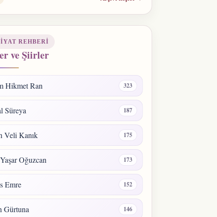
IYAT REHBERI
er ve Şiirler
m Hikmet Ran
323
l Süreya
187
 Veli Kanık
175
 Yaşar Oğuzcan
173
s Emre
152
n Gürtuna
146