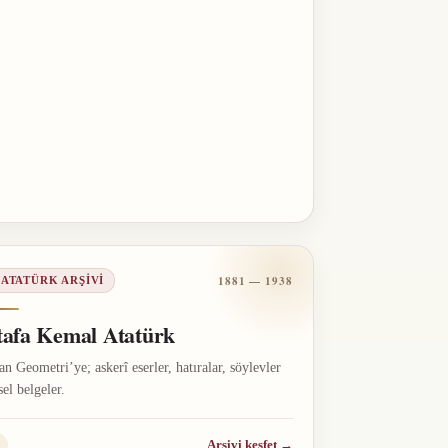
1881 — 1938
 ATATÜRK ARŞIVI
afa Kemal Atatürk
n Geometri’ye; askerî eserler, hatıralar, söylevler
sel belgeler.
Arşivi keşfet
→