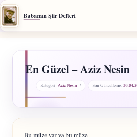
İçeriğe
geç
Babamın Şiir Defteri
En Güzel – Aziz Nesin
Kategori:
Aziz Nesin
Son Güncelleme:
30.04.2
Bu müze var ya bu müze