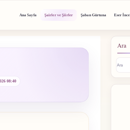
Ana Sayfa
Şairler ve Şiirler
Şaban Gürtuna
Eser İnce
Ara
Sonuç
buluna
026 08:40