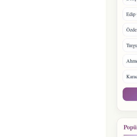
Edip 
Özde
Turgu
Ahmet
Kara
Popül