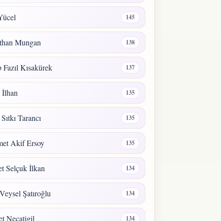
Yücel
145
than Mungan
138
 Fazıl Kısakürek
137
a İlhan
135
 Sıtkı Tarancı
135
et Akif Ersoy
135
 Selçuk İlkan
134
Veysel Şatıroğlu
134
t Necatigil
134