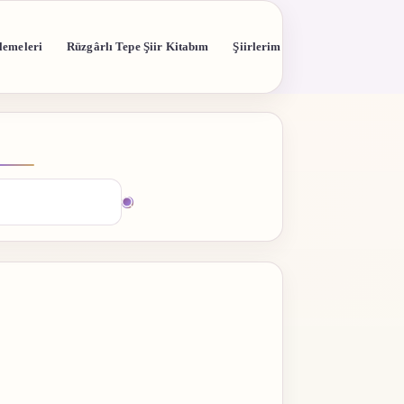
lemeleri
Rüzgârlı Tepe Şiir Kitabım
Şiirlerim
madı