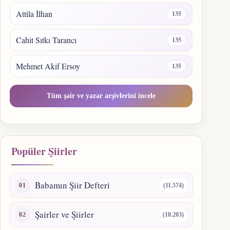
Attila İlhan
135
Cahit Sıtkı Tarancı
135
Mehmet Akif Ersoy
135
Tüm şair ve yazar arşivlerini incele
Popüler Şiirler
Babamın Şiir Defteri
(11.574)
Şairler ve Şiirler
(10.203)