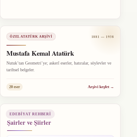
1881 — 1938
ÖZEL ATATÜRK ARŞIVI
Mustafa Kemal Atatürk
Nutuk’tan Geometri’ye; askerî eserler, hatıralar, söylevler ve
tarihsel belgeler.
Arşivi keşfet
→
20 eser
EDEBIYAT REHBERI
Şairler ve Şiirler