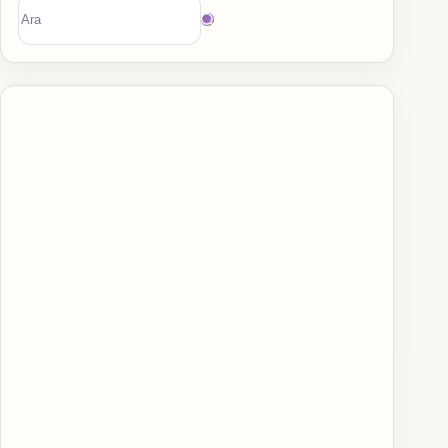
Sonuç
bulunamadı