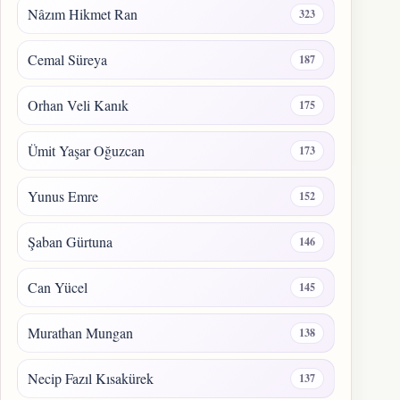
Nâzım Hikmet Ran
323
Cemal Süreya
187
Orhan Veli Kanık
175
Ümit Yaşar Oğuzcan
173
Yunus Emre
152
Şaban Gürtuna
146
Can Yücel
145
Murathan Mungan
138
Necip Fazıl Kısakürek
137