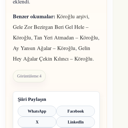
eklendi.
Benzer okumalar:
Köroğlu arşivi
,
Gele Zor Bezirgan Beri Gel Hele –
Köroğlu
,
Tan Yeri Atmadan – Köroğlu
,
Ay Yansın Ağalar – Köroğlu
,
Gelin
Hey Ağalar Çekin Kılıncı – Köroğlu
.
Görüntüleme:
4
Şiiri Paylaşın
WhatsApp
Facebook
X
LinkedIn