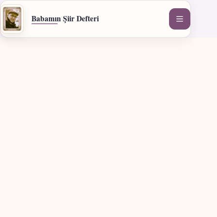
İçeriğe
geç
Babamın Şiir Defteri