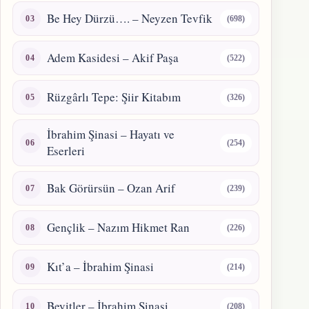
Be Hey Dürzü…. – Neyzen Tevfik
(698)
Adem Kasidesi – Akif Paşa
(522)
Rüzgârlı Tepe: Şiir Kitabım
(326)
İbrahim Şinasi – Hayatı ve
(254)
Eserleri
Bak Görürsün – Ozan Arif
(239)
Gençlik – Nazım Hikmet Ran
(226)
Kıt’a – İbrahim Şinasi
(214)
Beyitler – İbrahim Şinasi
(208)