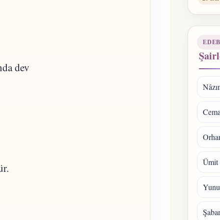
EDEB
Şairl
nda dev
Nâzı
Cema
Orhan
Ümit
r.
Yunu
Şaba