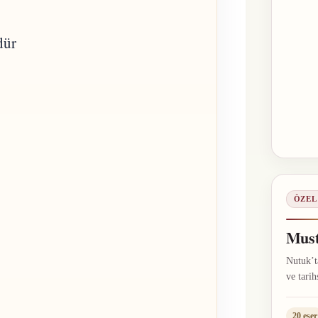
dür
ÖZEL
Must
Nutuk’ta
ve tarih
20 eser