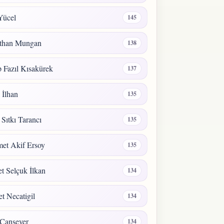
Yücel
145
than Mungan
138
 Fazıl Kısakürek
137
a İlhan
135
 Sıtkı Tarancı
135
et Akif Ersoy
135
 Selçuk İlkan
134
t Necatigil
134
Cansever
134