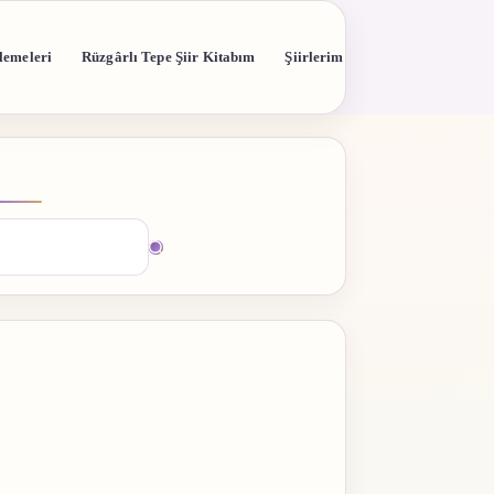
lemeleri
Rüzgârlı Tepe Şiir Kitabım
Şiirlerim
madı