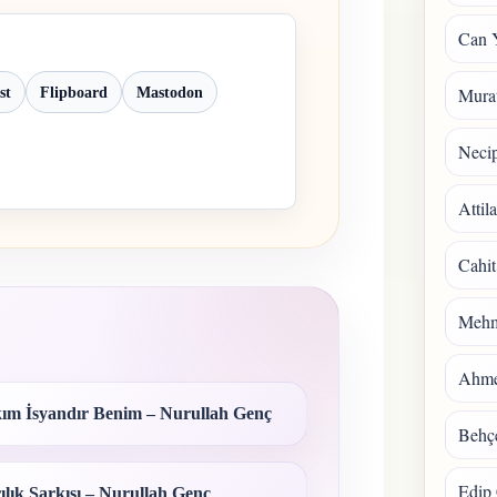
Can 
Mura
st
Flipboard
Mastodon
Necip
Attil
Cahit
Mehm
Ahmet
ım İsyandır Benim – Nurullah Genç
Behçe
Edip 
ılık Şarkısı – Nurullah Genç