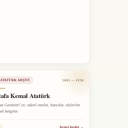
1881 — 1938
 ATATÜRK ARŞIVI
afa Kemal Atatürk
n Geometri’ye; askerî eserler, hatıralar, söylevler
sel belgeler.
Arşivi keşfet
→