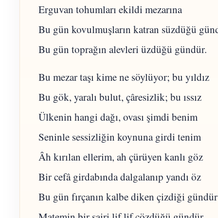
Erguvan tohumları ekildi mezarına
Bu gün kovulmuşların katran süzdüğü gün
Bu gün toprağın alevleri üzdüğü gündür.
Bu mezar taşı kime ne söylüyor; bu yıldız
Bu gök, yaralı bulut, çâresizlik; bu ıssız
Ülkenin hangi dağı, ovası şimdi benim
Seninle sessizliğin koynuna girdi tenim
Âh kırılan ellerim, ah çürüyen kanlı göz
Bir cefâ girdabında dalgalanıp yandı öz
Bu gün fırçanın kalbe diken çizdiği gündür
Matemin bir şairi lif lif çözdüğü gündür.