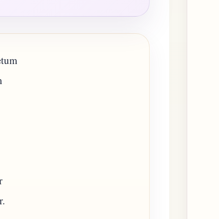
ketum
m
r
r.