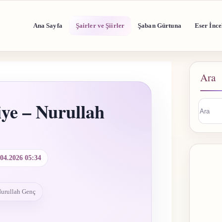
Ana Sayfa
Şairler ve Şiirler
Şaban Gürtuna
Eser İnce
Ara
ye – Nurullah
Sonuç
buluna
.04.2026 05:34
Nurullah Genç