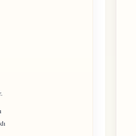
.
ı
dı