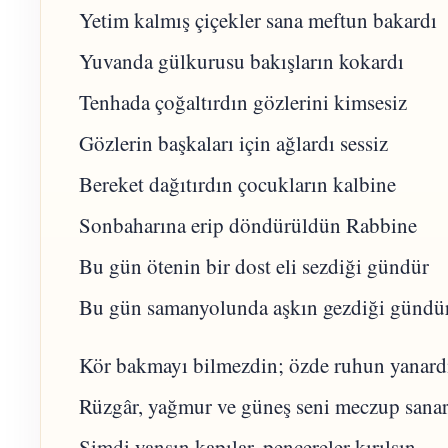
Yetim kalmış çiçekler sana meftun bakardı
Yuvanda gülkurusu bakışların kokardı
Tenhada çoğaltırdın gözlerini kimsesiz
Gözlerin başkaları için ağlardı sessiz
Bereket dağıtırdın çocukların kalbine
Sonbaharına erip döndürüldün Rabbine
Bu gün ötenin bir dost eli sezdiği gündür
Bu gün samanyolunda aşkın gezdiği gündür
Kör bakmayı bilmezdin; özde ruhun yanard
Rüzgâr, yağmur ve güneş seni meczup sanar
Şimdi yansın kapılar, pencereler kırılsın