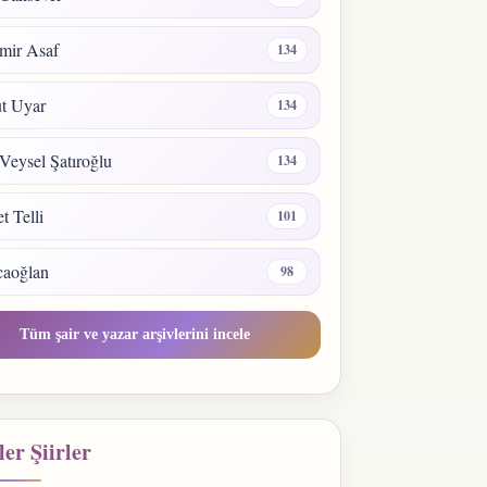
mir Asaf
134
t Uyar
134
Veysel Şatıroğlu
134
 Telli
101
caoğlan
98
Tüm şair ve yazar arşivlerini incele
er Şiirler