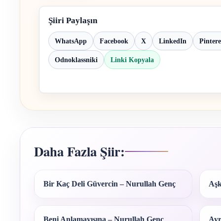
Şiiri Paylaşın
WhatsApp
Facebook
X
LinkedIn
Pintere
Odnoklassniki
Linki Kopyala
Daha Fazla Şiir:
Bir Kaç Deli Güvercin – Nurullah Genç
Aşk
Beni Anlamayışına – Nurullah Genç
Ayr