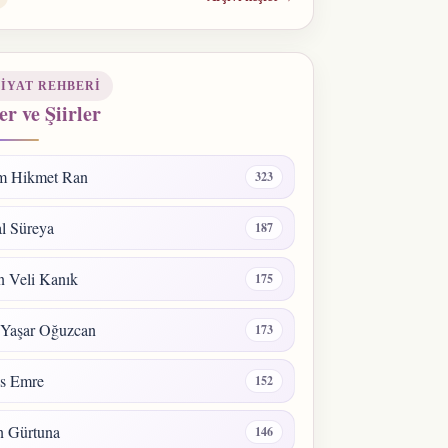
IYAT REHBERI
er ve Şiirler
m Hikmet Ran
323
l Süreya
187
 Veli Kanık
175
 Yaşar Oğuzcan
173
s Emre
152
n Gürtuna
146