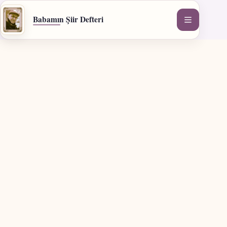
İçeriğe
geç
Babamın Şiir Defteri