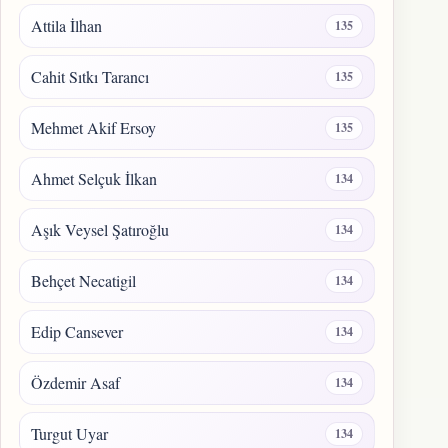
Attila İlhan
135
Cahit Sıtkı Tarancı
135
Mehmet Akif Ersoy
135
Ahmet Selçuk İlkan
134
Aşık Veysel Şatıroğlu
134
Behçet Necatigil
134
Edip Cansever
134
Özdemir Asaf
134
Turgut Uyar
134