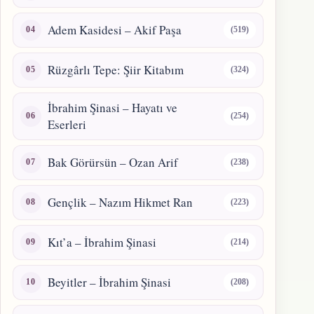
Adem Kasidesi – Akif Paşa
(519)
Rüzgârlı Tepe: Şiir Kitabım
(324)
İbrahim Şinasi – Hayatı ve
(254)
Eserleri
Bak Görürsün – Ozan Arif
(238)
Gençlik – Nazım Hikmet Ran
(223)
Kıt’a – İbrahim Şinasi
(214)
Beyitler – İbrahim Şinasi
(208)