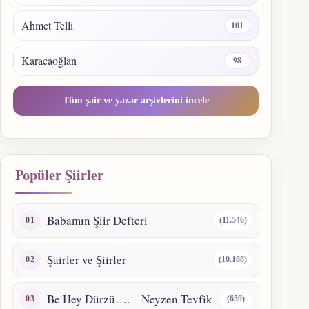
Ahmet Telli
101
Karacaoğlan
98
Tüm şair ve yazar arşivlerini incele
Popüler Şiirler
Babamın Şiir Defteri
(11.546)
Şairler ve Şiirler
(10.188)
Be Hey Dürzü…. – Neyzen Tevfik
(659)