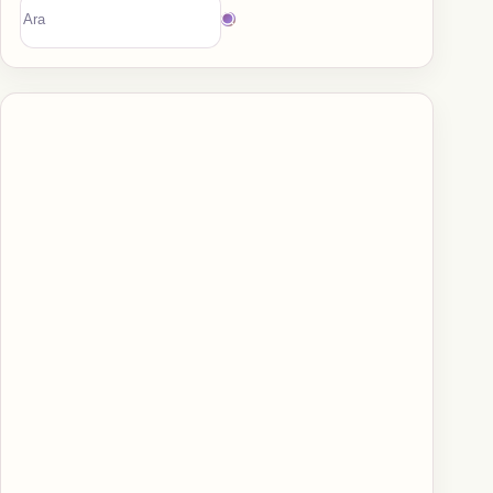
Sonuç
bulunamadı