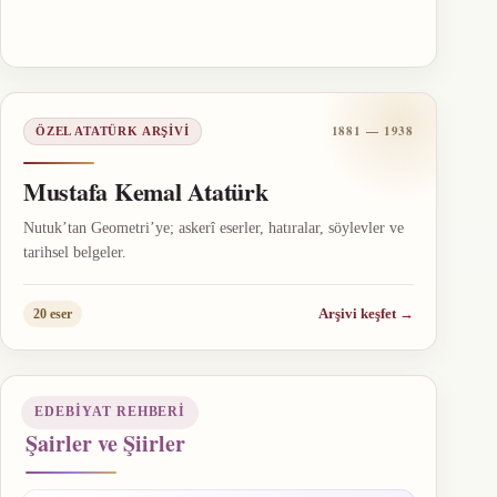
1881 — 1938
ÖZEL ATATÜRK ARŞIVI
Mustafa Kemal Atatürk
Nutuk’tan Geometri’ye; askerî eserler, hatıralar, söylevler ve
tarihsel belgeler.
Arşivi keşfet
→
20 eser
EDEBIYAT REHBERI
Şairler ve Şiirler