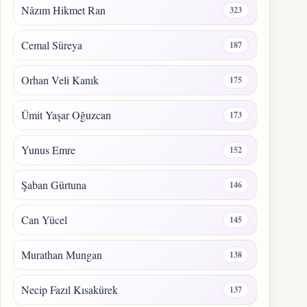
Nâzım Hikmet Ran
323
Cemal Süreya
187
Orhan Veli Kanık
175
Ümit Yaşar Oğuzcan
173
Yunus Emre
152
Şaban Gürtuna
146
Can Yücel
145
Murathan Mungan
138
Necip Fazıl Kısakürek
137