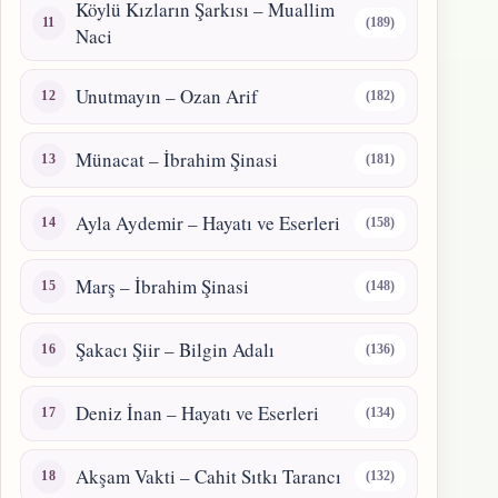
Köylü Kızların Şarkısı – Muallim
(189)
Naci
Unutmayın – Ozan Arif
(182)
Münacat – İbrahim Şinasi
(181)
Ayla Aydemir – Hayatı ve Eserleri
(158)
Marş – İbrahim Şinasi
(148)
Şakacı Şiir – Bilgin Adalı
(136)
Deniz İnan – Hayatı ve Eserleri
(134)
Akşam Vakti – Cahit Sıtkı Tarancı
(132)