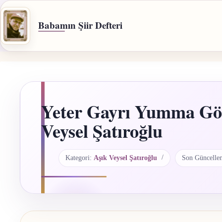
İçeriğe
geç
Babamın Şiir Defteri
Yeter Gayrı Yumma Gö
Veysel Şatıroğlu
Kategori:
Aşık Veysel Şatıroğlu
Son Güncelle