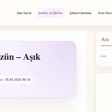
Ana Sayfa
Şairler ve Şiirler
Şaban Gürtuna
Eser İnce
Ara
zün – Aşık
Sonuç
buluna
me:
30.04.2026 08:34