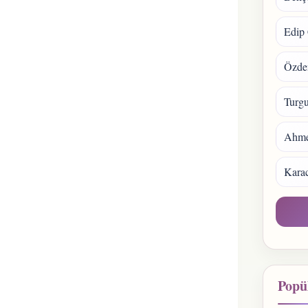
Edip 
Özde
Turgu
Ahmet
Kara
Popül