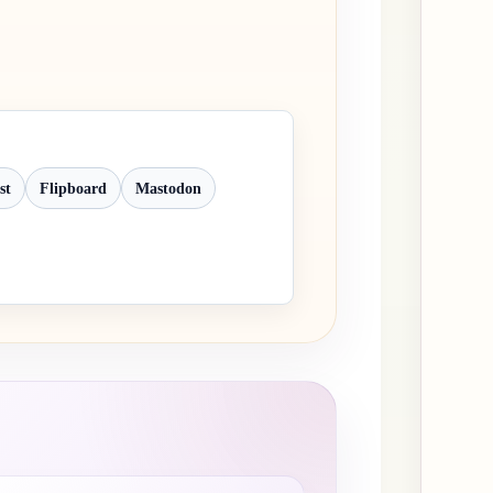
st
Flipboard
Mastodon