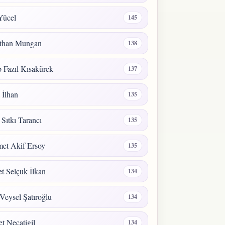
Yücel
145
than Mungan
138
 Fazıl Kısakürek
137
a İlhan
135
 Sıtkı Tarancı
135
et Akif Ersoy
135
 Selçuk İlkan
134
Veysel Şatıroğlu
134
t Necatigil
134