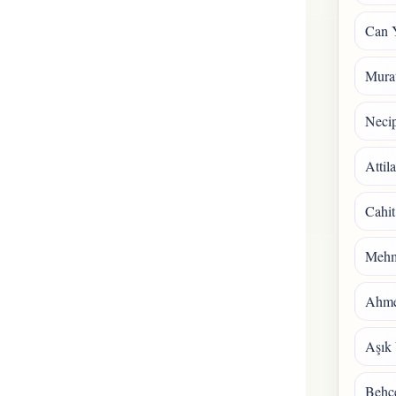
Can 
Mura
Necip
Attil
Cahit
Mehm
Ahmet
Aşık 
Behçe