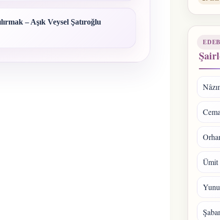
ılırmak – Aşık Veysel Şatıroğlu
EDEB
Şairl
Nâzı
Cema
Orhan
Ümit
Yunu
Şaba