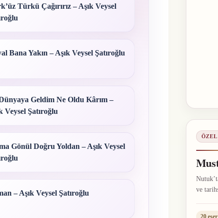
k’üz Türkü Çağırırız – Aşık Veysel
ıroğlu
al Bana Yakın – Aşık Veysel Şatıroğlu
Dünyaya Geldim Ne Oldu Kârım –
k Veysel Şatıroğlu
ÖZEL
ma Gönül Doğru Yoldan – Aşık Veysel
ıroğlu
Must
Nutuk’ta
ve tarih
an – Aşık Veysel Şatıroğlu
20 eser