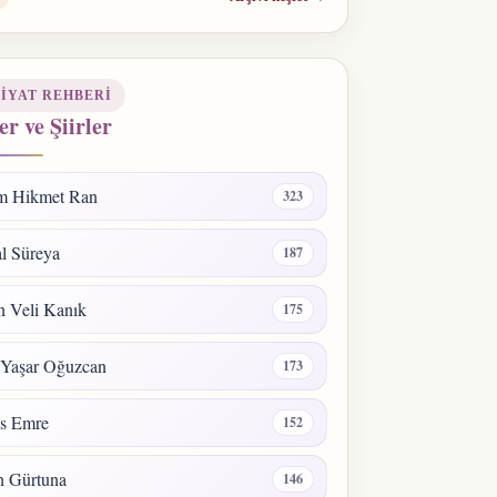
IYAT REHBERI
er ve Şiirler
m Hikmet Ran
323
l Süreya
187
 Veli Kanık
175
 Yaşar Oğuzcan
173
s Emre
152
n Gürtuna
146