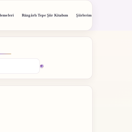
lemeleri
Rüzgârlı Tepe Şiir Kitabım
Şiirlerim
madı