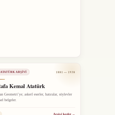
1881 — 1938
 ATATÜRK ARŞIVI
afa Kemal Atatürk
n Geometri’ye; askerî eserler, hatıralar, söylevler
sel belgeler.
Arşivi keşfet
→