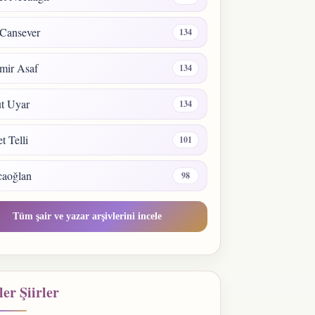
Cansever
134
mir Asaf
134
t Uyar
134
 Telli
101
caoğlan
98
Tüm şair ve yazar arşivlerini incele
er Şiirler