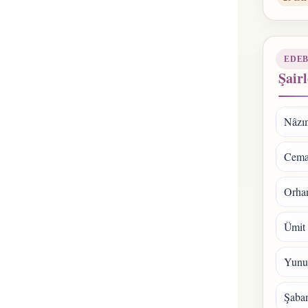
EDEB
Şairl
Nâzı
Cema
Orhan
Ümit
Yunu
Şaba