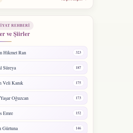
IYAT REHBERI
er ve Şiirler
m Hikmet Ran
323
l Süreya
187
 Veli Kanık
175
 Yaşar Oğuzcan
173
s Emre
152
n Gürtuna
146