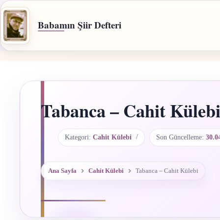
İçeriğe
geç
Babamın Şiir Defteri
Tabanca – Cahit Küleb
Kategori:
Cahit Külebi
Son Güncelleme:
30.0
Ana Sayfa
Cahit Külebi
Tabanca – Cahit Külebi