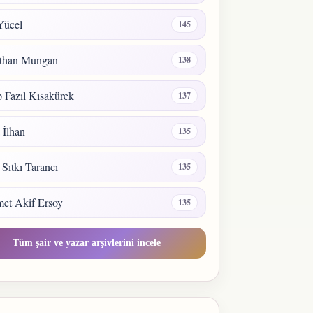
Yücel
145
than Mungan
138
 Fazıl Kısakürek
137
a İlhan
135
 Sıtkı Tarancı
135
et Akif Ersoy
135
Tüm şair ve yazar arşivlerini incele