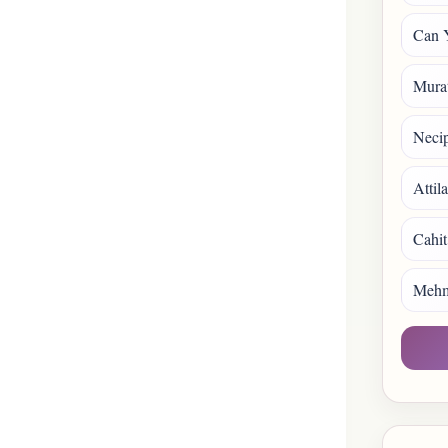
Can 
Mura
Necip
Attil
Cahit
Mehm