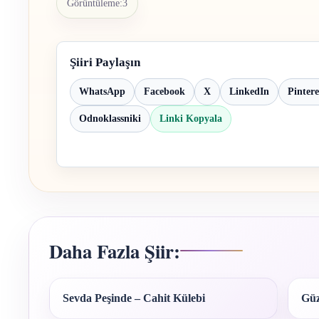
Görüntüleme:
3
Şiiri Paylaşın
WhatsApp
Facebook
X
LinkedIn
Pintere
Odnoklassniki
Linki Kopyala
Daha Fazla Şiir:
Sevda Peşinde – Cahit Külebi
Güz