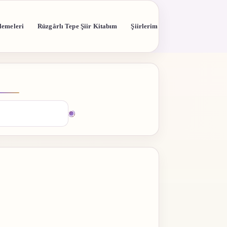
lemeleri
Rüzgârlı Tepe Şiir Kitabım
Şiirlerim
madı