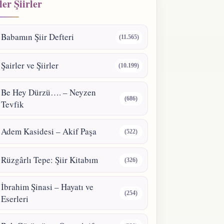
er Şiirler
Babamın Şiir Defteri
(11.565)
Şairler ve Şiirler
(10.199)
Be Hey Dürzü…. – Neyzen
(686)
Tevfik
Adem Kasidesi – Akif Paşa
(522)
Rüzgârlı Tepe: Şiir Kitabım
(326)
İbrahim Şinasi – Hayatı ve
(254)
Eserleri