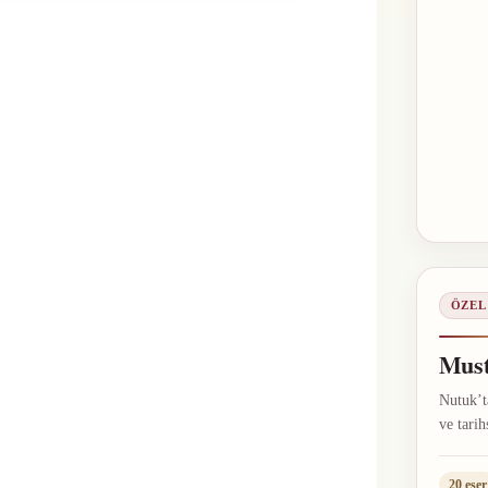
ÖZEL
Must
Nutuk’ta
ve tarih
20 eser