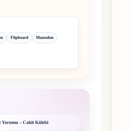
st
Flipboard
Mastodon
 Yorumu – Cahit Külebi