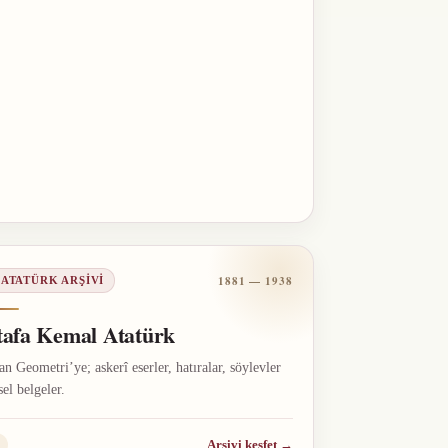
1881 — 1938
 ATATÜRK ARŞIVI
afa Kemal Atatürk
n Geometri’ye; askerî eserler, hatıralar, söylevler
sel belgeler.
Arşivi keşfet
→