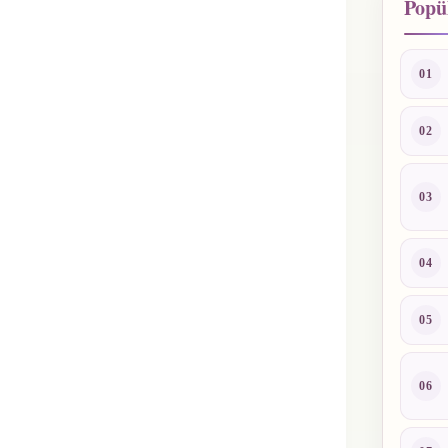
Popül