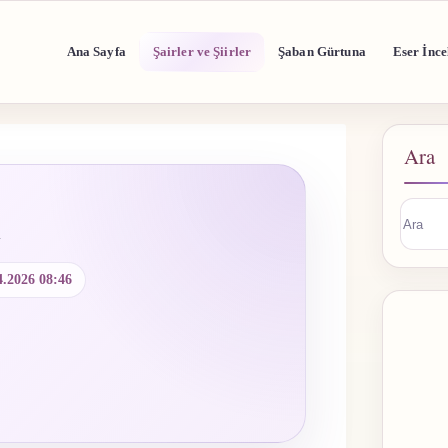
Ana Sayfa
Şairler ve Şiirler
Şaban Gürtuna
Eser İnce
Ara
i
Sonuç
buluna
4.2026 08:46