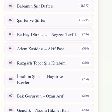
Babamın Şiir Defteri
(11.577)
Şairler ve Şiirler
(10.205)
Be Hey Dürzü…. – Neyzen Tevfik
(706)
Adem Kasidesi – Akif Paşa
(524)
Rüzgârlı Tepe: Şiir Kitabım
(326)
İbrahim Şinasi – Hayatı ve
(254)
Eserleri
Bak Görürsün – Ozan Arif
(240)
Gençlik – Nazım Hikmet Ran
(226)