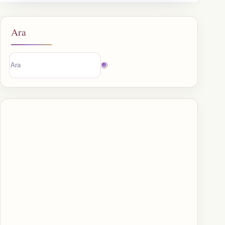
Ara
Sonuç
bulunamadı