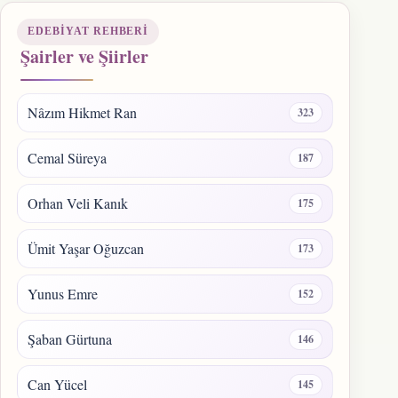
EDEBIYAT REHBERI
Şairler ve Şiirler
Nâzım Hikmet Ran
323
Cemal Süreya
187
Orhan Veli Kanık
175
Ümit Yaşar Oğuzcan
173
Yunus Emre
152
Şaban Gürtuna
146
Can Yücel
145