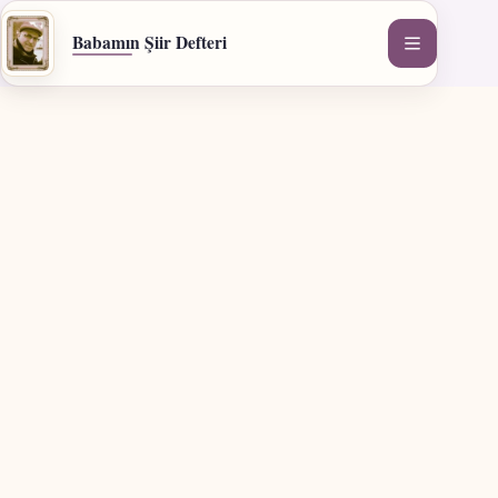
İçeriğe
geç
Babamın Şiir Defteri