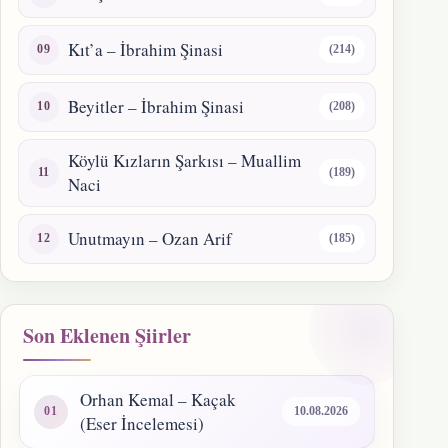
Kıt’a – İbrahim Şinasi
(214)
Beyitler – İbrahim Şinasi
(208)
Köylü Kızların Şarkısı – Muallim
(189)
Naci
Unutmayın – Ozan Arif
(185)
Son Eklenen Şiirler
Orhan Kemal – Kaçak
10.08.2026
(Eser İncelemesi)