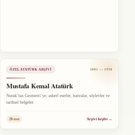
1881 — 1938
ÖZEL ATATÜRK ARŞIVI
Mustafa Kemal Atatürk
Nutuk’tan Geometri’ye; askerî eserler, hatıralar, söylevler ve
tarihsel belgeler.
Arşivi keşfet
→
20 eser