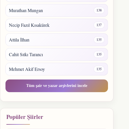
Murathan Mungan
138
Necip Fazıl Kısakürek
137
Attila İlhan
135
Cahit Sıtkı Tarancı
135
Mehmet Akif Ersoy
135
Tüm şair ve yazar arşivlerini incele
Popüler Şiirler