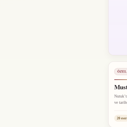
ÖZEL
Must
Nutuk’ta
ve tarih
20 eser