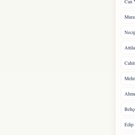
Can 
Mura
Necip
Attil
Cahit
Mehm
Ahmet
Behçe
Edip 