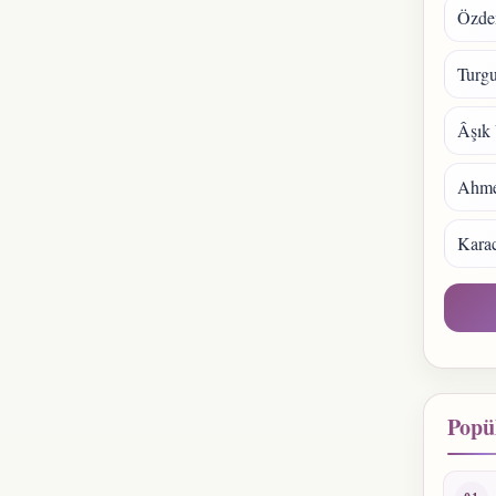
Özde
Turgu
Âşık 
Ahmet
Kara
Popül