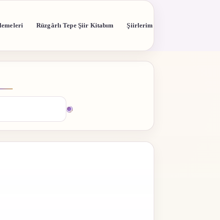
lemeleri
Rüzgârlı Tepe Şiir Kitabım
Şiirlerim
madı