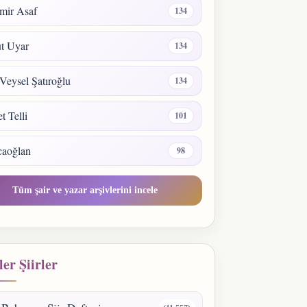
mir Asaf
134
t Uyar
134
Veysel Şatıroğlu
134
 Telli
101
caoğlan
98
Tüm şair ve yazar arşivlerini incele
er Şiirler