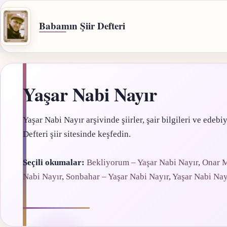
İçeriğe
geç
Babamın Şiir Defteri
Yaşar Nabi Nayır
Yaşar Nabi Nayır arşivinde şiirler, şair bilgileri ve edebiy
Defteri şiir sitesinde keşfedin.
Seçili okumalar:
Bekliyorum – Yaşar Nabi Nayır
,
Onar M
Nabi Nayır
,
Sonbahar – Yaşar Nabi Nayır
,
Yaşar Nabi Nayı