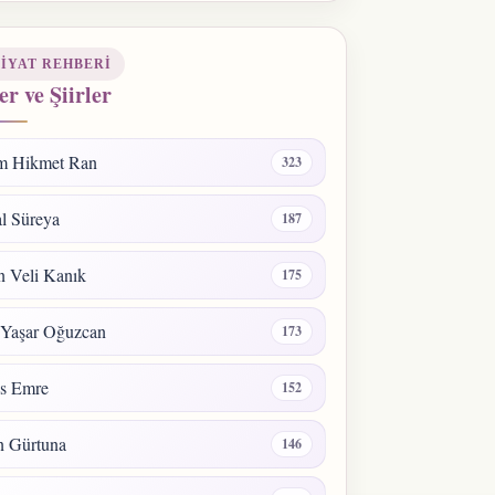
IYAT REHBERI
er ve Şiirler
m Hikmet Ran
323
l Süreya
187
 Veli Kanık
175
 Yaşar Oğuzcan
173
s Emre
152
n Gürtuna
146