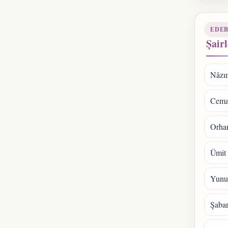
EDEB
Şairl
Nâzı
Cema
Orhan
Ümit
Yunu
Şaba