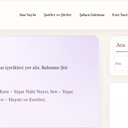
Ana Sayfa
Şairler ve Şiirler
Şaban Gürtuna
Eser İnce
Ara
at içerikleri yer alır. Babamın Şiir
Sonuç
buluna
ısra – Yaşar Nabi Nayır
,
Sen – Yaşar
r – Hayatı ve Eserleri
.