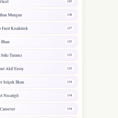
Yücel
145
than Mungan
138
 Fazıl Kısakürek
137
a İlhan
135
 Sıtkı Tarancı
135
et Akif Ersoy
135
 Selçuk İlkan
134
t Necatigil
134
Cansever
134