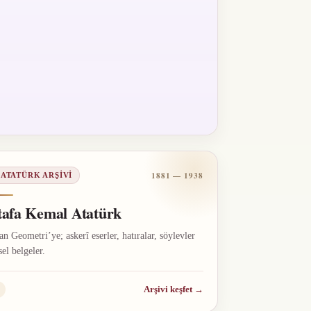
1881 — 1938
 ATATÜRK ARŞIVI
afa Kemal Atatürk
n Geometri’ye; askerî eserler, hatıralar, söylevler
sel belgeler.
Arşivi keşfet
→