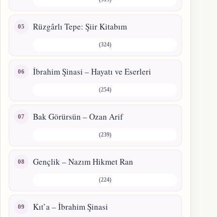
Rüzgârlı Tepe: Şiir Kitabım
(324)
İbrahim Şinasi – Hayatı ve Eserleri
(254)
Bak Görürsün – Ozan Arif
(239)
Gençlik – Nazım Hikmet Ran
(224)
Kıt’a – İbrahim Şinasi