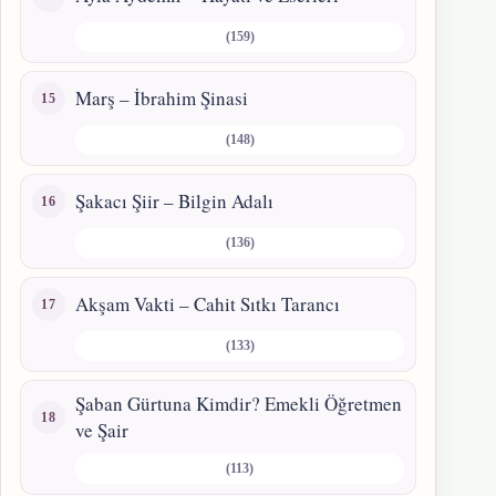
(159)
Marş – İbrahim Şinasi
(148)
Şakacı Şiir – Bilgin Adalı
(136)
Akşam Vakti – Cahit Sıtkı Tarancı
(133)
Şaban Gürtuna Kimdir? Emekli Öğretmen
ve Şair
(113)