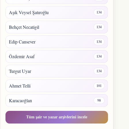
Aşık Veysel Şatıroğlu
134
Behçet Necatigil
134
Edip Cansever
134
Özdemir Asaf
134
Turgut Uyar
134
Ahmet Telli
101
Karacaoğlan
98
Tüm şair ve yazar arşivlerini incele