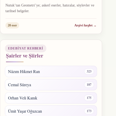
Nutuk’tan Geometri’ye; askerî eserler, hatıralar, söylevler ve
tarihsel belgeler.
Arşivi keşfet
→
20 eser
EDEBIYAT REHBERI
Şairler ve Şiirler
Nâzım Hikmet Ran
323
Cemal Süreya
187
Orhan Veli Kanık
175
Ümit Yaşar Oğuzcan
173