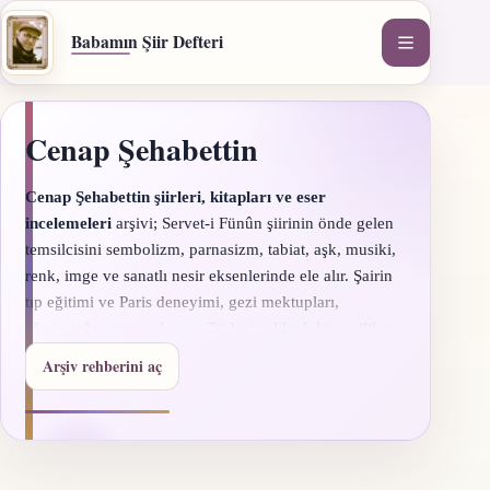
İçeriğe
geç
Babamın Şiir Defteri
Cenap Şehabettin
Cenap Şehabettin şiirleri, kitapları ve eser
incelemeleri
arşivi; Servet-i Fünûn şiirinin önde gelen
temsilcisini sembolizm, parnasizm, tabiat, aşk, musiki,
renk, imge ve sanatlı nesir eksenlerinde ele alır. Şairin
tıp eğitimi ve Paris deneyimi, gezi mektupları,
aforizmaları, tiyatroları ve Türk şiir dilindeki yenilikçi
konumu kaynaklı rehberlerle incelenir.Okumaya
Elhân-
Arşiv rehberini aç
ı Şitâ şiiri
,
Elhân-ı Şitâ incelemesi
,
Hac Yolunda
veya
hayatı ve eserleri
sayfasıyla başlayabilirsiniz.
Osmanlıca başlıklar güncel Latin harfli karşılıklarıyla
açıklanır; mevcut şiir metinleri aynen korunur.