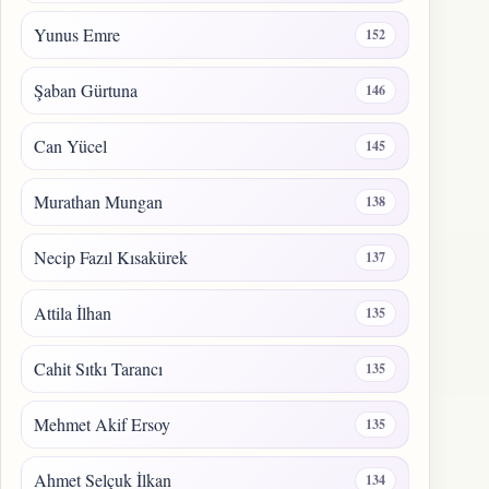
Yunus Emre
152
Şaban Gürtuna
146
Can Yücel
145
Murathan Mungan
138
Necip Fazıl Kısakürek
137
Attila İlhan
135
Cahit Sıtkı Tarancı
135
Mehmet Akif Ersoy
135
Ahmet Selçuk İlkan
134