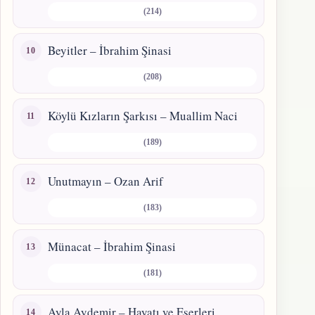
(214)
Beyitler – İbrahim Şinasi
(208)
Köylü Kızların Şarkısı – Muallim Naci
(189)
Unutmayın – Ozan Arif
(183)
Münacat – İbrahim Şinasi
(181)
Ayla Aydemir – Hayatı ve Eserleri