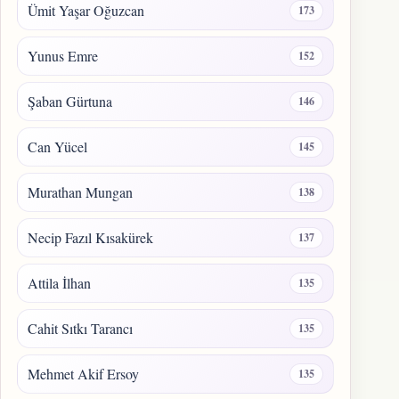
Ümit Yaşar Oğuzcan
173
Yunus Emre
152
Şaban Gürtuna
146
Can Yücel
145
Murathan Mungan
138
Necip Fazıl Kısakürek
137
Attila İlhan
135
Cahit Sıtkı Tarancı
135
Mehmet Akif Ersoy
135