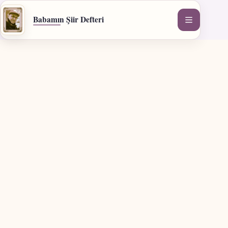
İçeriğe
geç
Babamın Şiir Defteri