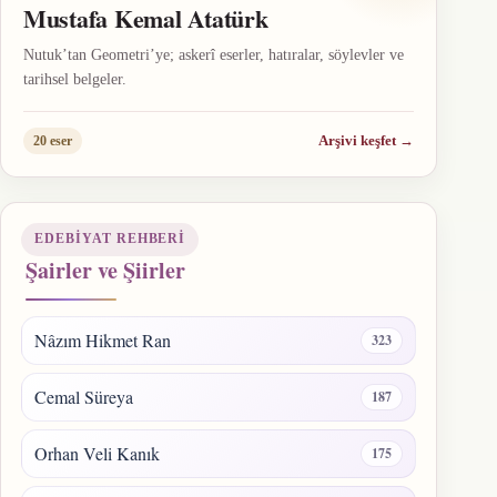
Mustafa Kemal Atatürk
Nutuk’tan Geometri’ye; askerî eserler, hatıralar, söylevler ve
tarihsel belgeler.
Arşivi keşfet
→
20 eser
EDEBIYAT REHBERI
Şairler ve Şiirler
Nâzım Hikmet Ran
323
Cemal Süreya
187
Orhan Veli Kanık
175