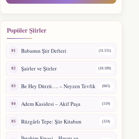
Popüler Şiirler
Babamın Şiir Defteri
(11.551)
Şairler ve Şiirler
(10.189)
Be Hey Dürzü…. – Neyzen Tevfik
(665)
Adem Kasidesi – Akif Paşa
(519)
Rüzgârlı Tepe: Şiir Kitabım
(324)
İbrahim Şinasi – Hayatı ve