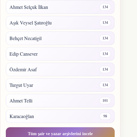
Ahmet Selçuk İlkan
134
Aşık Veysel Şatıroğlu
134
Behçet Necatigil
134
Edip Cansever
134
Özdemir Asaf
134
Turgut Uyar
134
Ahmet Telli
101
Karacaoğlan
98
Tüm şair ve yazar arşivlerini incele