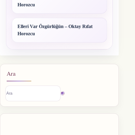
Horozcu
Elleri Var Özgürlüğün – Oktay Rıfat
Horozcu
Ara
Sonuç
bulunamadı