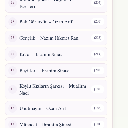
(254)
Eserleri
Bak Görürsün – Ozan Arif
(238)
Gençlik – Nazım Hikmet Ran
(223)
Kıt’a – İbrahim Şinasi
(214)
Beyitler – İbrahim Şinasi
(208)
Köylü Kızların Şarkısı – Muallim
(189)
Naci
Unutmayın – Ozan Arif
(182)
Münacat – İbrahim Şinasi
(181)