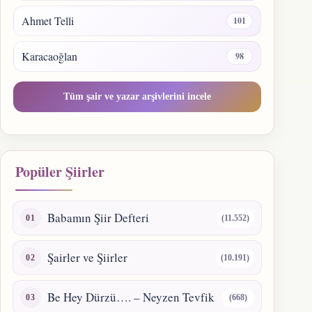
Ahmet Telli
101
Karacaoğlan
98
Tüm şair ve yazar arşivlerini incele
Popüler Şiirler
Babamın Şiir Defteri
(11.552)
Şairler ve Şiirler
(10.191)
Be Hey Dürzü…. – Neyzen Tevfik
(668)