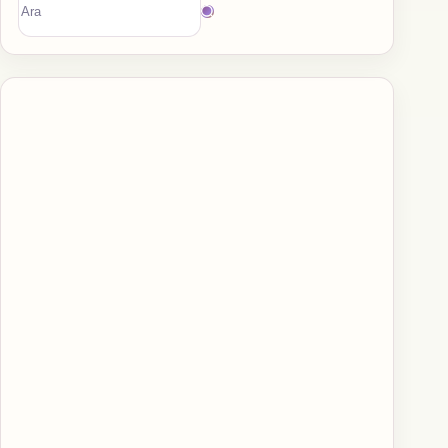
Sonuç
bulunamadı