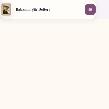
İçeriğe
geç
Babamın Şiir Defteri