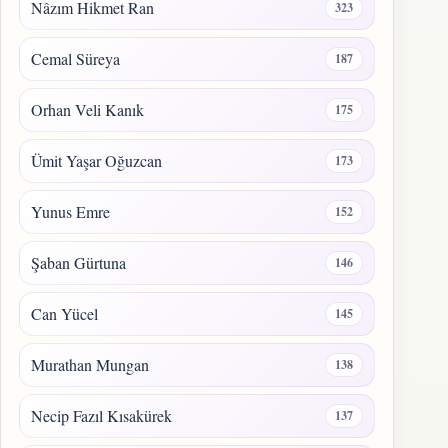
Nâzım Hikmet Ran
323
Cemal Süreya
187
Orhan Veli Kanık
175
Ümit Yaşar Oğuzcan
173
Yunus Emre
152
Şaban Gürtuna
146
Can Yücel
145
Murathan Mungan
138
Necip Fazıl Kısakürek
137