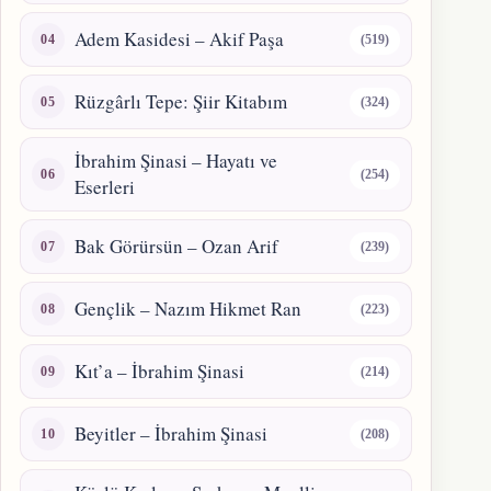
Adem Kasidesi – Akif Paşa
(519)
Rüzgârlı Tepe: Şiir Kitabım
(324)
İbrahim Şinasi – Hayatı ve
(254)
Eserleri
Bak Görürsün – Ozan Arif
(239)
Gençlik – Nazım Hikmet Ran
(223)
Kıt’a – İbrahim Şinasi
(214)
Beyitler – İbrahim Şinasi
(208)