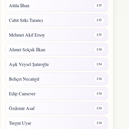
Attila İlhan
135
Cahit Sıtkı Tarancı
135
Mehmet Akif Ersoy
135
Ahmet Selçuk İlkan
134
Aşık Veysel Şatıroğlu
134
Behçet Necatigil
134
Edip Cansever
134
Özdemir Asaf
134
Turgut Uyar
134