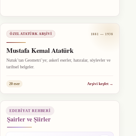
1881 — 1938
ÖZEL ATATÜRK ARŞIVI
Mustafa Kemal Atatürk
Nutuk’tan Geometri’ye; askerî eserler, hatıralar, söylevler ve
tarihsel belgeler.
Arşivi keşfet
→
20 eser
EDEBIYAT REHBERI
Şairler ve Şiirler