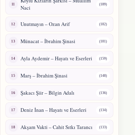
Köylü Kızların Şarkısı – Muallim
(189)
Naci
Unutmayın – Ozan Arif
(182)
Münacat – İbrahim Şinasi
(181)
Ayla Aydemir – Hayatı ve Eserleri
(159)
Marş – İbrahim Şinasi
(148)
Şakacı Şiir – Bilgin Adalı
(136)
Deniz İnan – Hayatı ve Eserleri
(134)
Akşam Vakti – Cahit Sıtkı Tarancı
(133)