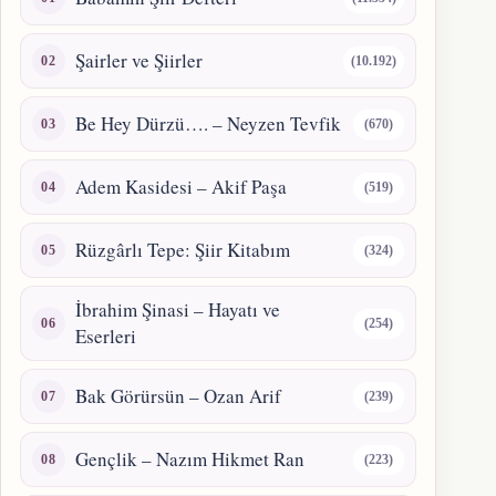
Şairler ve Şiirler
(10.192)
Be Hey Dürzü…. – Neyzen Tevfik
(670)
Adem Kasidesi – Akif Paşa
(519)
Rüzgârlı Tepe: Şiir Kitabım
(324)
İbrahim Şinasi – Hayatı ve
(254)
Eserleri
Bak Görürsün – Ozan Arif
(239)
Gençlik – Nazım Hikmet Ran
(223)