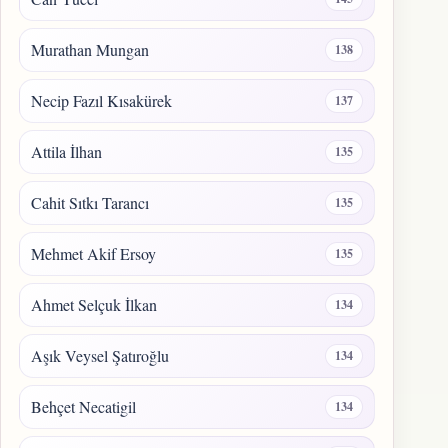
Murathan Mungan
138
Necip Fazıl Kısakürek
137
Attila İlhan
135
Cahit Sıtkı Tarancı
135
Mehmet Akif Ersoy
135
Ahmet Selçuk İlkan
134
Aşık Veysel Şatıroğlu
134
Behçet Necatigil
134