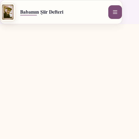
İçeriğe
geç
Babamın Şiir Defteri