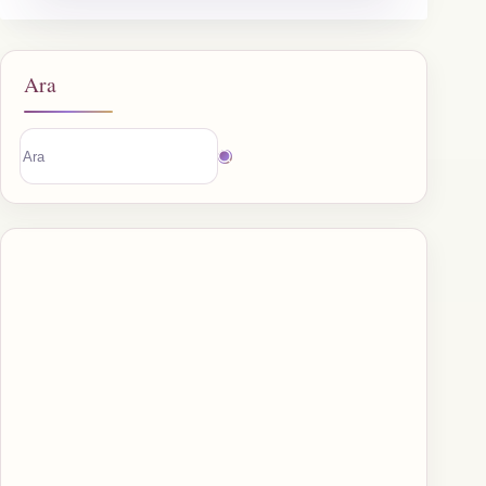
Ara
Sonuç
bulunamadı