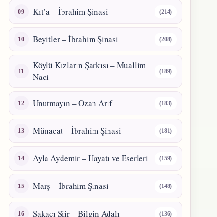
Kıt’a – İbrahim Şinasi
(214)
Beyitler – İbrahim Şinasi
(208)
Köylü Kızların Şarkısı – Muallim
(189)
Naci
Unutmayın – Ozan Arif
(183)
Münacat – İbrahim Şinasi
(181)
Ayla Aydemir – Hayatı ve Eserleri
(159)
Marş – İbrahim Şinasi
(148)
Şakacı Şiir – Bilgin Adalı
(136)