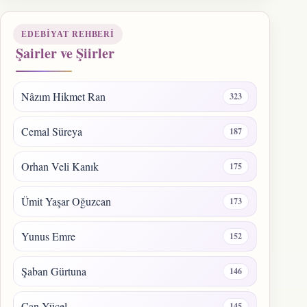
EDEBIYAT REHBERI
Şairler ve Şiirler
Nâzım Hikmet Ran
323
Cemal Süreya
187
Orhan Veli Kanık
175
Ümit Yaşar Oğuzcan
173
Yunus Emre
152
Şaban Gürtuna
146
Can Yücel
145