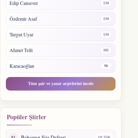
Edip Cansever
134
Özdemir Asaf
134
Turgut Uyar
134
Ahmet Telli
101
Karacaoğlan
98
Tüm şair ve yazar arşivlerini incele
Popüler Şiirler
Babamın Şiir Defteri
(11.554)