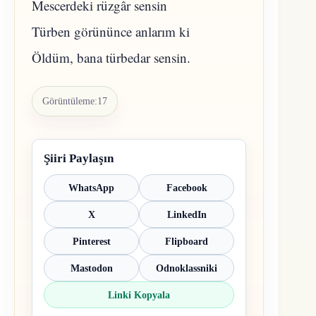
Mescerdeki rüzgâr sensin
Türben görününce anlarım ki
Öldüm, bana türbedar sensin.
Görüntüleme:
17
Şiiri Paylaşın
WhatsApp
Facebook
X
LinkedIn
Pinterest
Flipboard
Mastodon
Odnoklassniki
Linki Kopyala