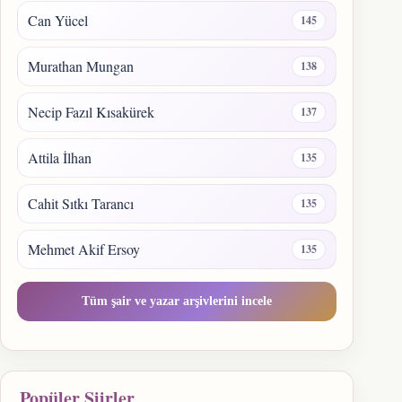
Can Yücel
145
Murathan Mungan
138
Necip Fazıl Kısakürek
137
Attila İlhan
135
Cahit Sıtkı Tarancı
135
Mehmet Akif Ersoy
135
Tüm şair ve yazar arşivlerini incele
Popüler Şiirler