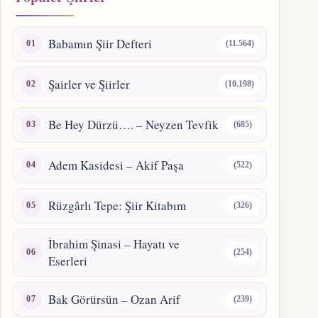
Babamın Şiir Defteri
(11.564)
Şairler ve Şiirler
(10.198)
Be Hey Dürzü…. – Neyzen Tevfik
(685)
Adem Kasidesi – Akif Paşa
(522)
Rüzgârlı Tepe: Şiir Kitabım
(326)
İbrahim Şinasi – Hayatı ve
(254)
Eserleri
Bak Görürsün – Ozan Arif
(239)