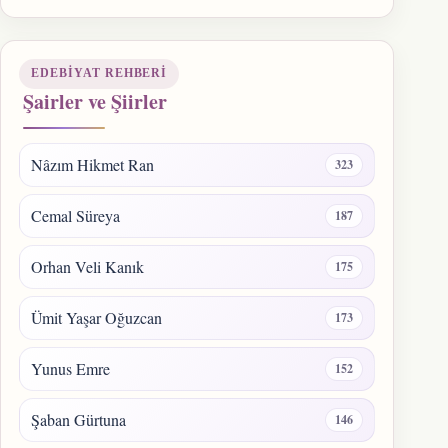
EDEBIYAT REHBERI
Şairler ve Şiirler
Nâzım Hikmet Ran
323
Cemal Süreya
187
Orhan Veli Kanık
175
Ümit Yaşar Oğuzcan
173
Yunus Emre
152
Şaban Gürtuna
146