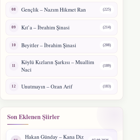
Gençlik – Nazım Hikmet Ran
(225)
Kıt’a – İbrahim Şinasi
(214)
Beyitler – İbrahim Şinasi
(208)
Köylü Kızların Şarkısı – Muallim
(189)
Naci
Unutmayın – Ozan Arif
(183)
Son Eklenen Şiirler
Hakan Günday – Kana Diz