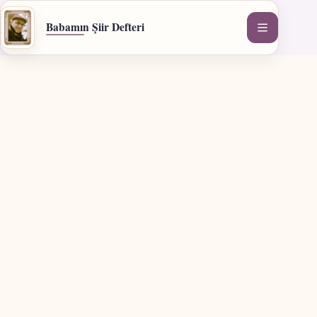
İçeriğe
geç
Babamın Şiir Defteri