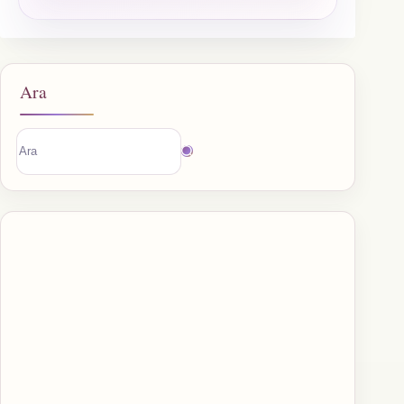
Ara
Sonuç
bulunamadı