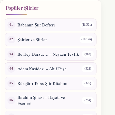
Popüler Şiirler
Babamın Şiir Defteri
(11.561)
Şairler ve Şiirler
(10.196)
Be Hey Dürzü…. – Neyzen Tevfik
(682)
Adem Kasidesi – Akif Paşa
(522)
Rüzgârlı Tepe: Şiir Kitabım
(326)
İbrahim Şinasi – Hayatı ve
(254)
Eserleri