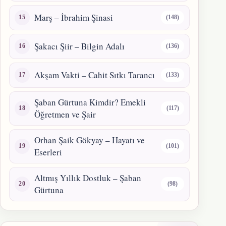
Marş – İbrahim Şinasi
(148)
Şakacı Şiir – Bilgin Adalı
(136)
Akşam Vakti – Cahit Sıtkı Tarancı
(133)
Şaban Gürtuna Kimdir? Emekli
(117)
Öğretmen ve Şair
Orhan Şaik Gökyay – Hayatı ve
(101)
Eserleri
Altmış Yıllık Dostluk – Şaban
(98)
Gürtuna