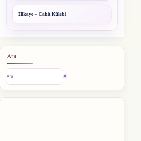
Hikaye – Cahit Külebi
Ara
Sonuç
bulunamadı