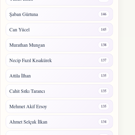
Şaban Gürtuna
146
Can Yücel
145
Murathan Mungan
138
Necip Fazıl Kısakürek
137
Attila İlhan
135
Cahit Sıtkı Tarancı
135
Mehmet Akif Ersoy
135
Ahmet Selçuk İlkan
134