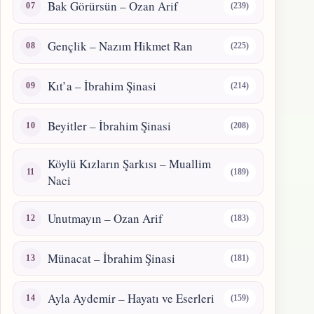
Bak Görürsün – Ozan Arif
(239)
Gençlik – Nazım Hikmet Ran
(225)
Kıt’a – İbrahim Şinasi
(214)
Beyitler – İbrahim Şinasi
(208)
Köylü Kızların Şarkısı – Muallim
(189)
Naci
Unutmayın – Ozan Arif
(183)
Münacat – İbrahim Şinasi
(181)
Ayla Aydemir – Hayatı ve Eserleri
(159)