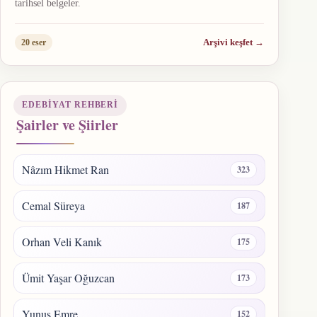
tarihsel belgeler.
Arşivi keşfet
→
20 eser
EDEBIYAT REHBERI
Şairler ve Şiirler
Nâzım Hikmet Ran
323
Cemal Süreya
187
Orhan Veli Kanık
175
Ümit Yaşar Oğuzcan
173
Yunus Emre
152