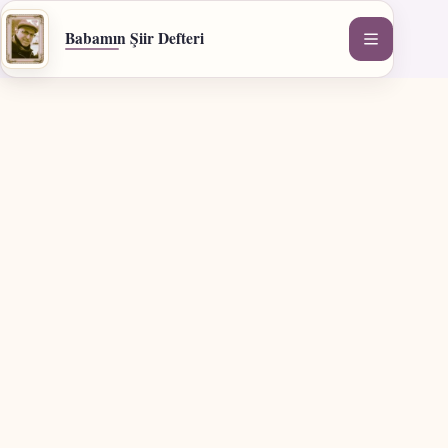
İçeriğe
geç
Babamın Şiir Defteri