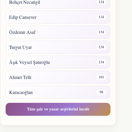
Behçet Necatigil
134
Edip Cansever
134
Özdemir Asaf
134
Turgut Uyar
134
Âşık Veysel Şatıroğlu
134
Ahmet Telli
101
Karacaoğlan
98
Tüm şair ve yazar arşivlerini incele