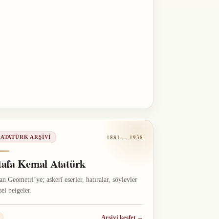
1881 — 1938
 ATATÜRK ARŞIVI
afa Kemal Atatürk
n Geometri’ye; askerî eserler, hatıralar, söylevler
sel belgeler.
Arşivi keşfet
→