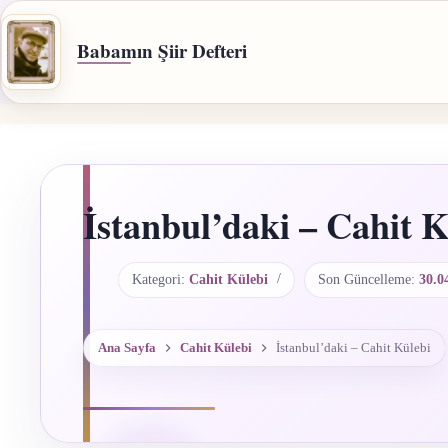
İçeriğe
geç
Babamın Şiir Defteri
İstanbul’daki – Cahit K
Kategori:
Cahit Külebi
Son Güncelleme:
30.0
Ana Sayfa
Cahit Külebi
İstanbul’daki – Cahit Külebi