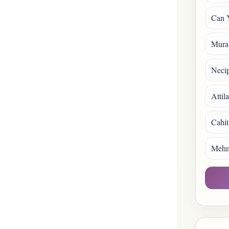
Can 
Mura
Necip
Attil
Cahit
Mehm