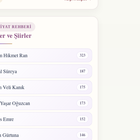
IYAT REHBERI
er ve Şiirler
m Hikmet Ran
323
l Süreya
187
 Veli Kanık
175
 Yaşar Oğuzcan
173
s Emre
152
n Gürtuna
146