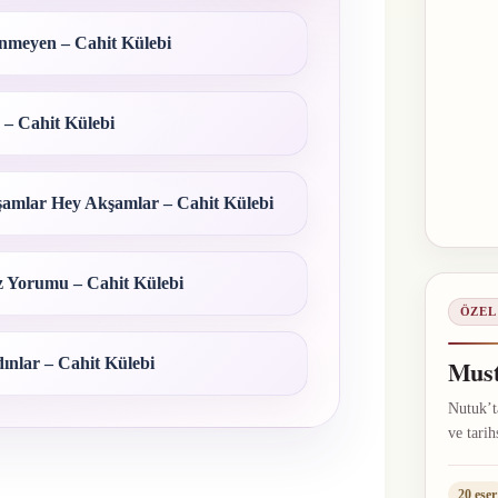
inmeyen – Cahit Külebi
 – Cahit Külebi
amlar Hey Akşamlar – Cahit Külebi
 Yorumu – Cahit Külebi
ÖZEL
ınlar – Cahit Külebi
Must
Nutuk’ta
ve tarih
20 eser