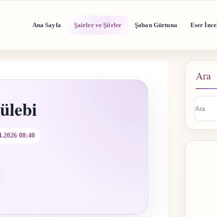
Ana Sayfa
Şairler ve Şiirler
Şaban Gürtuna
Eser İnce
Ara
ülebi
Sonuç
buluna
4.2026 08:40