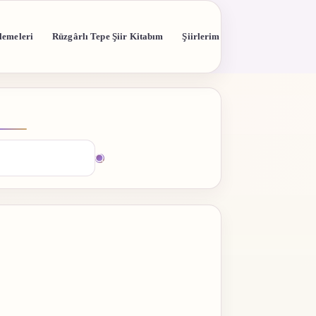
lemeleri
Rüzgârlı Tepe Şiir Kitabım
Şiirlerim
madı