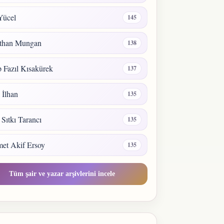
Yücel
145
than Mungan
138
 Fazıl Kısakürek
137
a İlhan
135
 Sıtkı Tarancı
135
et Akif Ersoy
135
Tüm şair ve yazar arşivlerini incele