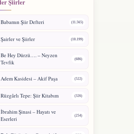
er Şiirler
Babamın Şiir Defteri
(11.565)
Şairler ve Şiirler
(10.199)
Be Hey Dürzü…. – Neyzen
(686)
Tevfik
Adem Kasidesi – Akif Paşa
(522)
Rüzgârlı Tepe: Şiir Kitabım
(326)
İbrahim Şinasi – Hayatı ve
(254)
Eserleri