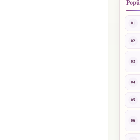
Popül