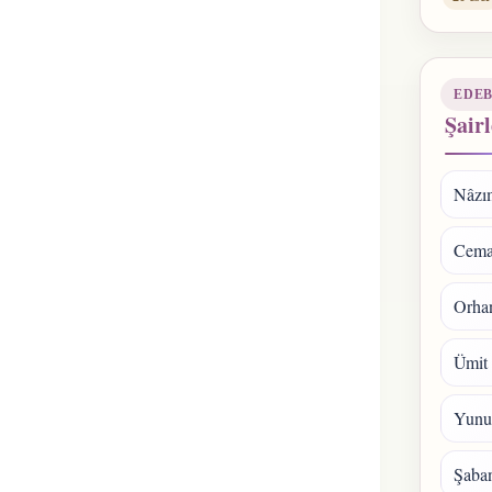
EDEB
Şairl
Nâzı
Cema
Orhan
Ümit
Yunu
Şaba