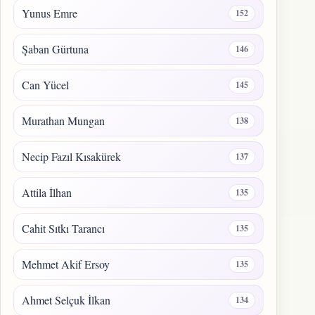
Yunus Emre
152
Şaban Gürtuna
146
Can Yücel
145
Murathan Mungan
138
Necip Fazıl Kısakürek
137
Attila İlhan
135
Cahit Sıtkı Tarancı
135
Mehmet Akif Ersoy
135
Ahmet Selçuk İlkan
134