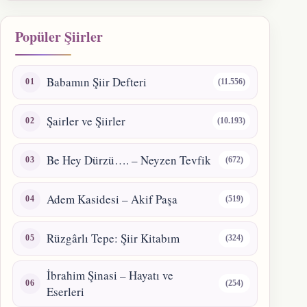
Popüler Şiirler
Babamın Şiir Defteri
(11.556)
Şairler ve Şiirler
(10.193)
Be Hey Dürzü…. – Neyzen Tevfik
(672)
Adem Kasidesi – Akif Paşa
(519)
Rüzgârlı Tepe: Şiir Kitabım
(324)
İbrahim Şinasi – Hayatı ve
(254)
Eserleri