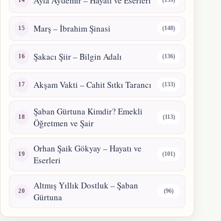
Ayla Aydemir – Hayatı ve Eserleri
(159)
Marş – İbrahim Şinasi
(148)
Şakacı Şiir – Bilgin Adalı
(136)
Akşam Vakti – Cahit Sıtkı Tarancı
(133)
Şaban Gürtuna Kimdir? Emekli
(113)
Öğretmen ve Şair
Orhan Şaik Gökyay – Hayatı ve
(101)
Eserleri
Altmış Yıllık Dostluk – Şaban
(96)
Gürtuna