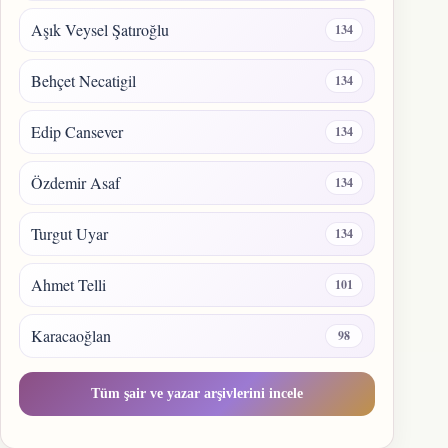
Aşık Veysel Şatıroğlu
134
Behçet Necatigil
134
Edip Cansever
134
Özdemir Asaf
134
Turgut Uyar
134
Ahmet Telli
101
Karacaoğlan
98
Tüm şair ve yazar arşivlerini incele