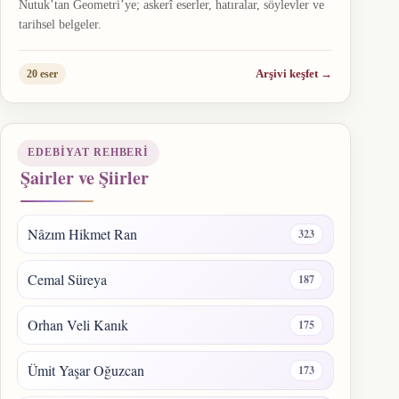
Nutuk’tan Geometri’ye; askerî eserler, hatıralar, söylevler ve
tarihsel belgeler.
Arşivi keşfet
→
20 eser
EDEBIYAT REHBERI
Şairler ve Şiirler
Nâzım Hikmet Ran
323
Cemal Süreya
187
Orhan Veli Kanık
175
Ümit Yaşar Oğuzcan
173