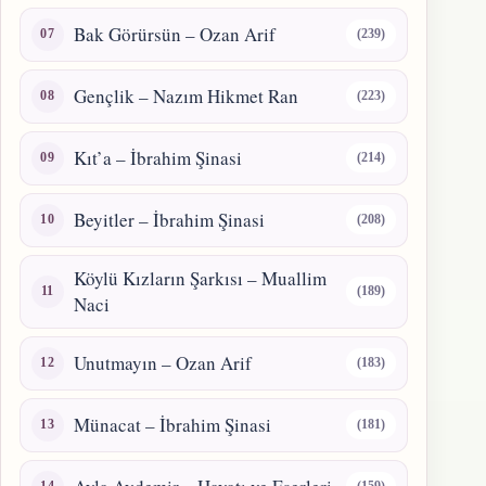
Bak Görürsün – Ozan Arif
(239)
Gençlik – Nazım Hikmet Ran
(223)
Kıt’a – İbrahim Şinasi
(214)
Beyitler – İbrahim Şinasi
(208)
Köylü Kızların Şarkısı – Muallim
(189)
Naci
Unutmayın – Ozan Arif
(183)
Münacat – İbrahim Şinasi
(181)