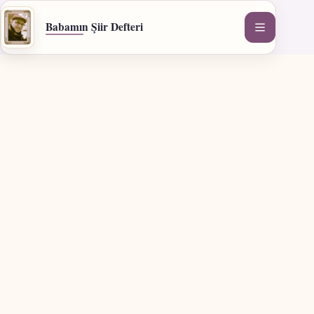
İçeriğe
geç
Babamın Şiir Defteri