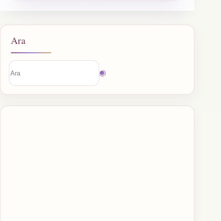
Ara
Sonuç
bulunamadı