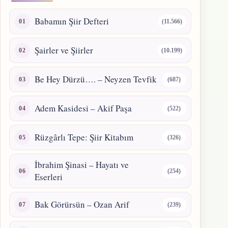
Babamın Şiir Defteri
(11.566)
Şairler ve Şiirler
(10.199)
Be Hey Dürzü…. – Neyzen Tevfik
(687)
Adem Kasidesi – Akif Paşa
(522)
Rüzgârlı Tepe: Şiir Kitabım
(326)
İbrahim Şinasi – Hayatı ve
(254)
Eserleri
Bak Görürsün – Ozan Arif
(239)