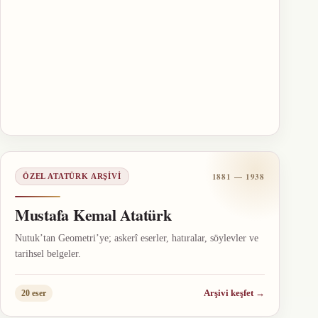
1881 — 1938
ÖZEL ATATÜRK ARŞIVI
Mustafa Kemal Atatürk
Nutuk’tan Geometri’ye; askerî eserler, hatıralar, söylevler ve
tarihsel belgeler.
Arşivi keşfet
→
20 eser