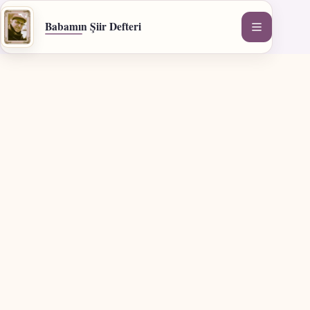
İçeriğe
geç
Babamın Şiir Defteri