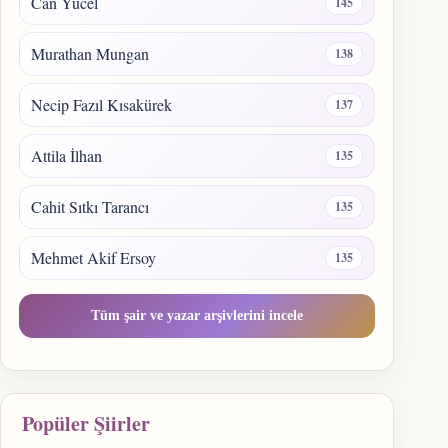
Can Yücel
145
Murathan Mungan
138
Necip Fazıl Kısakürek
137
Attila İlhan
135
Cahit Sıtkı Tarancı
135
Mehmet Akif Ersoy
135
Tüm şair ve yazar arşivlerini incele
Popüler Şiirler