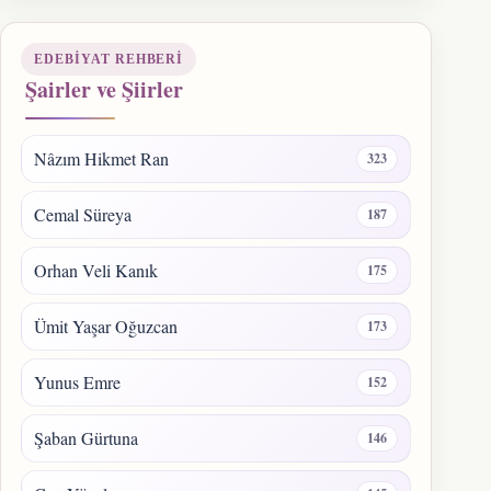
EDEBIYAT REHBERI
Şairler ve Şiirler
Nâzım Hikmet Ran
323
Cemal Süreya
187
Orhan Veli Kanık
175
Ümit Yaşar Oğuzcan
173
Yunus Emre
152
Şaban Gürtuna
146