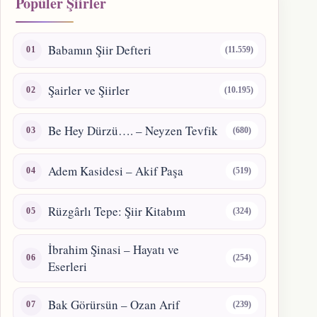
Popüler Şiirler
Babamın Şiir Defteri
(11.559)
Şairler ve Şiirler
(10.195)
Be Hey Dürzü…. – Neyzen Tevfik
(680)
Adem Kasidesi – Akif Paşa
(519)
Rüzgârlı Tepe: Şiir Kitabım
(324)
İbrahim Şinasi – Hayatı ve
(254)
Eserleri
Bak Görürsün – Ozan Arif
(239)