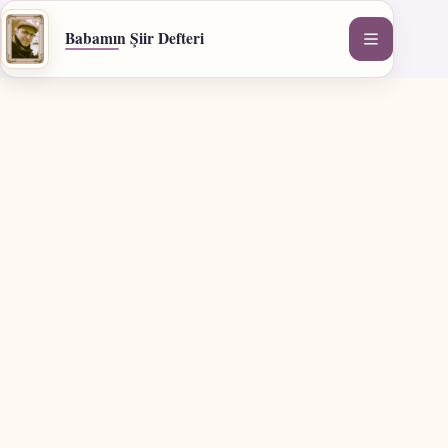
İçeriğe
geç
Babamın Şiir Defteri