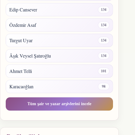
Edip Cansever
134
Özdemir Asaf
134
Turgut Uyar
134
Âşık Veysel Şatıroğlu
134
Ahmet Telli
101
Karacaoğlan
98
Tüm şair ve yazar arşivlerini incele