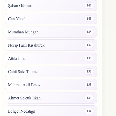
Şaban Gürtuna
146
Can Yücel
145
Murathan Mungan
138
Necip Fazıl Kısakürek
137
Attila İlhan
135
Cahit Sıtkı Tarancı
135
Mehmet Akif Ersoy
135
Ahmet Selçuk İlkan
134
Behçet Necatigil
134