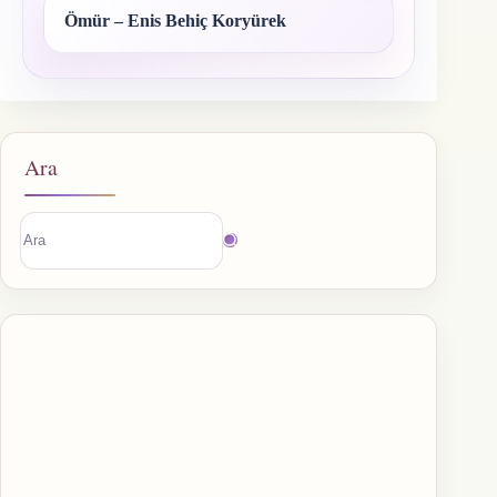
Ömür – Enis Behiç Koryürek
Ara
Sonuç
bulunamadı