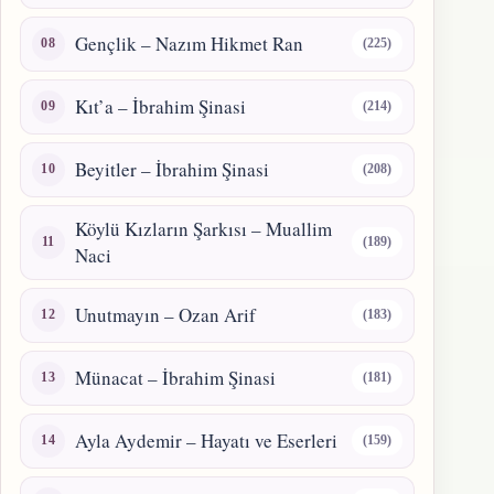
Gençlik – Nazım Hikmet Ran
(225)
Kıt’a – İbrahim Şinasi
(214)
Beyitler – İbrahim Şinasi
(208)
Köylü Kızların Şarkısı – Muallim
(189)
Naci
Unutmayın – Ozan Arif
(183)
Münacat – İbrahim Şinasi
(181)
Ayla Aydemir – Hayatı ve Eserleri
(159)