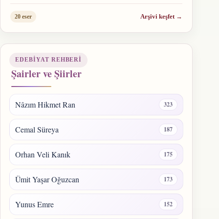
Arşivi keşfet
→
20 eser
EDEBIYAT REHBERI
Şairler ve Şiirler
Nâzım Hikmet Ran
323
Cemal Süreya
187
Orhan Veli Kanık
175
Ümit Yaşar Oğuzcan
173
Yunus Emre
152