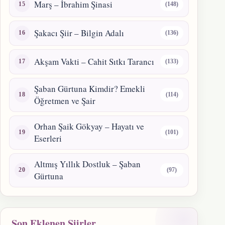
Marş – İbrahim Şinasi
(148)
Şakacı Şiir – Bilgin Adalı
(136)
Akşam Vakti – Cahit Sıtkı Tarancı
(133)
Şaban Gürtuna Kimdir? Emekli
(114)
Öğretmen ve Şair
Orhan Şaik Gökyay – Hayatı ve
(101)
Eserleri
Altmış Yıllık Dostluk – Şaban
(97)
Gürtuna
Son Eklenen Şiirler