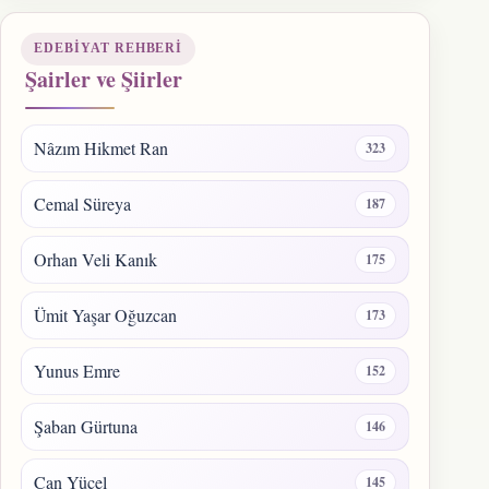
EDEBIYAT REHBERI
Şairler ve Şiirler
Nâzım Hikmet Ran
323
Cemal Süreya
187
Orhan Veli Kanık
175
Ümit Yaşar Oğuzcan
173
Yunus Emre
152
Şaban Gürtuna
146
Can Yücel
145