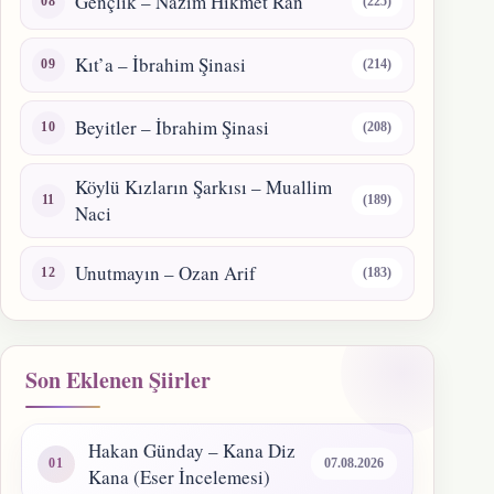
Gençlik – Nazım Hikmet Ran
(225)
Kıt’a – İbrahim Şinasi
(214)
Beyitler – İbrahim Şinasi
(208)
Köylü Kızların Şarkısı – Muallim
(189)
Naci
Unutmayın – Ozan Arif
(183)
Son Eklenen Şiirler
Hakan Günday – Kana Diz
07.08.2026
Kana (Eser İncelemesi)