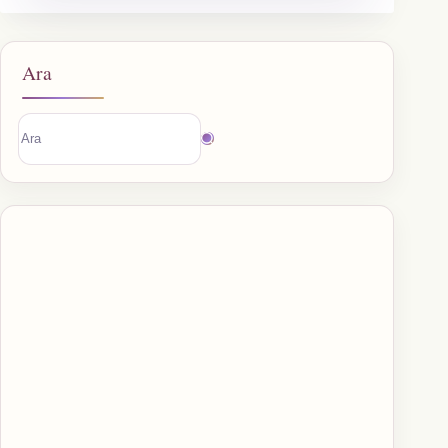
Ara
Sonuç
bulunamadı