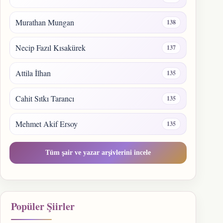
Murathan Mungan
138
Necip Fazıl Kısakürek
137
Attila İlhan
135
Cahit Sıtkı Tarancı
135
Mehmet Akif Ersoy
135
Tüm şair ve yazar arşivlerini incele
Popüler Şiirler