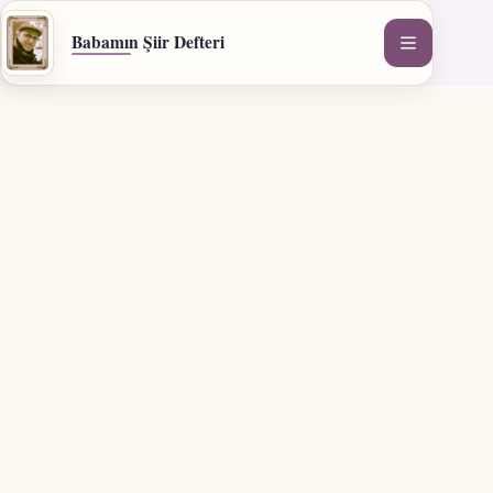
İçeriğe
geç
Babamın Şiir Defteri