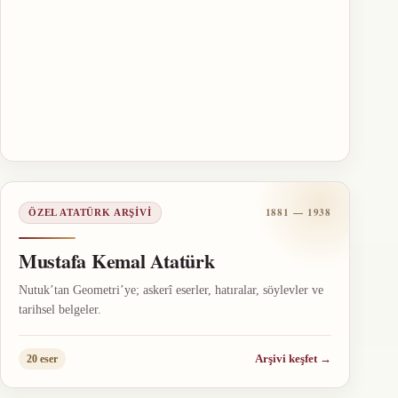
1881 — 1938
ÖZEL ATATÜRK ARŞIVI
Mustafa Kemal Atatürk
Nutuk’tan Geometri’ye; askerî eserler, hatıralar, söylevler ve
tarihsel belgeler.
Arşivi keşfet
→
20 eser