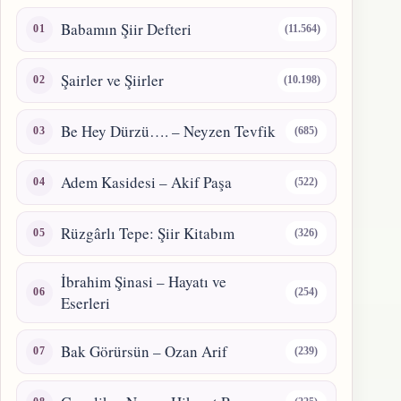
Babamın Şiir Defteri
(11.564)
Şairler ve Şiirler
(10.198)
Be Hey Dürzü…. – Neyzen Tevfik
(685)
Adem Kasidesi – Akif Paşa
(522)
Rüzgârlı Tepe: Şiir Kitabım
(326)
İbrahim Şinasi – Hayatı ve
(254)
Eserleri
Bak Görürsün – Ozan Arif
(239)