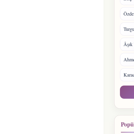
Özde
Turgu
Âşık 
Ahmet
Kara
Popül