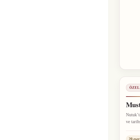
ÖZEL
Must
Nutuk’ta
ve tarih
20 eser