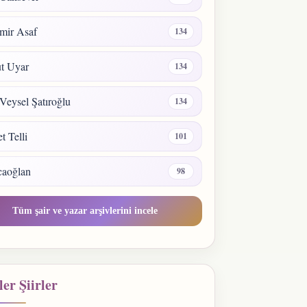
mir Asaf
134
t Uyar
134
Veysel Şatıroğlu
134
 Telli
101
caoğlan
98
Tüm şair ve yazar arşivlerini incele
er Şiirler