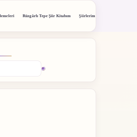
lemeleri
Rüzgârlı Tepe Şiir Kitabım
Şiirlerim
madı