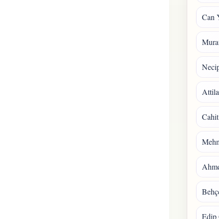
Can 
Mura
Necip
Attil
Cahit
Mehm
Ahmet
Behçe
Edip 