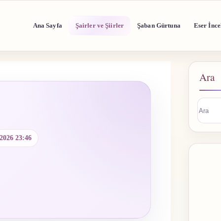
Ana Sayfa
Şairler ve Şiirler
Şaban Gürtuna
Eser İnce
Ara
Sonuç
buluna
.2026 23:46