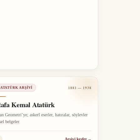
1881 — 1938
 ATATÜRK ARŞIVI
afa Kemal Atatürk
n Geometri’ye; askerî eserler, hatıralar, söylevler
sel belgeler.
Arşivi keşfet
→