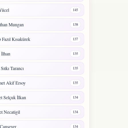
Yücel
145
than Mungan
138
 Fazıl Kısakürek
137
a İlhan
135
 Sıtkı Tarancı
135
et Akif Ersoy
135
 Selçuk İlkan
134
t Necatigil
134
Cansever
134