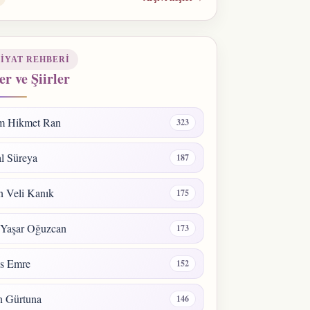
IYAT REHBERI
er ve Şiirler
m Hikmet Ran
323
l Süreya
187
 Veli Kanık
175
 Yaşar Oğuzcan
173
s Emre
152
n Gürtuna
146