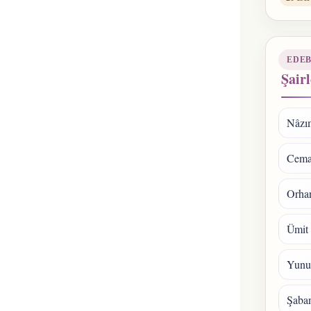
EDEB
Şairl
Nâzı
Cema
Orhan
Ümit
Yunu
Şaba