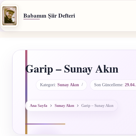
İçeriğe
geç
Babamın Şiir Defteri
Garip – Sunay Akın
Kategori:
Sunay Akın
Son Güncelleme:
29.04
Ana Sayfa
Sunay Akın
Garip – Sunay Akın