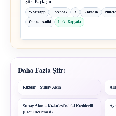
Şiiri Paylaşın
WhatsApp
Facebook
X
LinkedIn
Pintere
Odnoklassniki
Linki Kopyala
Daha Fazla Şiir:
Rüzgar – Sunay Akın
Ail
Sunay Akın – Kızkulesi’ndeki Kızılderili
Ayn
(Eser İncelemesi)