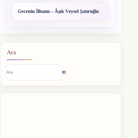
Gecenin İlhamı – Âşık Veysel Şatıroğlu
Ara
Sonuç
bulunamadı