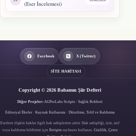
10.08.2026
(Eser İncelemesi)
Facebook
X (Twitter)
SITE HARITASI
Copyright © 2026 Babamın Şiir Defteri
Diğer Projeler:
AGProLabs Scripts
·
Sağlık Rehberi
Editoryal İlkeler
·
Kaynak Kullanımı
·
Düzeltme, Telif ve Kaldırma
Eserlere ilişkin haklar ilgili hak sahiplerine aittir. Hak sahipliği, izin, atıf
veya kaldırma bildirimi için
İletişim
sayfasını kullanın.
Gizlilik, Çerez