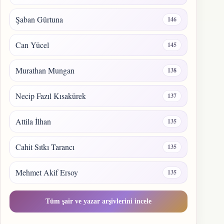
Şaban Gürtuna
146
Can Yücel
145
Murathan Mungan
138
Necip Fazıl Kısakürek
137
Attila İlhan
135
Cahit Sıtkı Tarancı
135
Mehmet Akif Ersoy
135
Tüm şair ve yazar arşivlerini incele