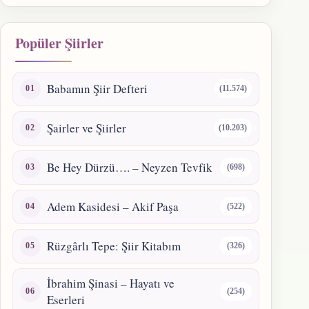
Popüler Şiirler
Babamın Şiir Defteri
(11.574)
Şairler ve Şiirler
(10.203)
Be Hey Dürzü…. – Neyzen Tevfik
(698)
Adem Kasidesi – Akif Paşa
(522)
Rüzgârlı Tepe: Şiir Kitabım
(326)
İbrahim Şinasi – Hayatı ve
(254)
Eserleri