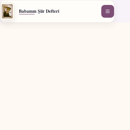
İçeriğe
geç
Babamın Şiir Defteri