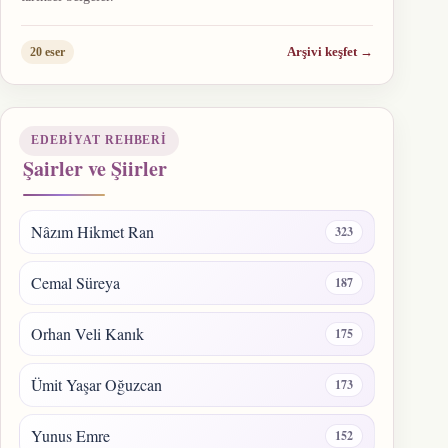
Arşivi keşfet
→
20 eser
EDEBIYAT REHBERI
Şairler ve Şiirler
Nâzım Hikmet Ran
323
Cemal Süreya
187
Orhan Veli Kanık
175
Ümit Yaşar Oğuzcan
173
Yunus Emre
152