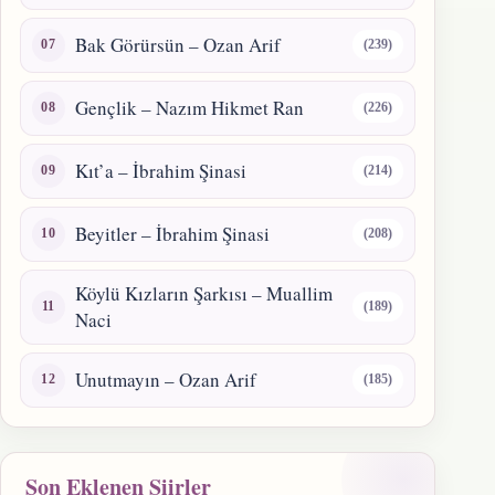
Bak Görürsün – Ozan Arif
(239)
Gençlik – Nazım Hikmet Ran
(226)
Kıt’a – İbrahim Şinasi
(214)
Beyitler – İbrahim Şinasi
(208)
Köylü Kızların Şarkısı – Muallim
(189)
Naci
Unutmayın – Ozan Arif
(185)
Son Eklenen Şiirler