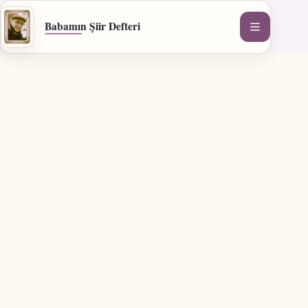
İçeriğe
geç
Babamın Şiir Defteri