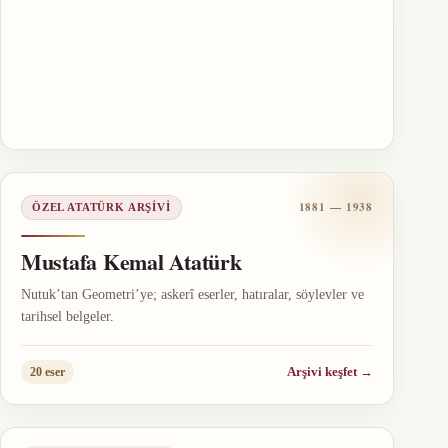
1881 — 1938
ÖZEL ATATÜRK ARŞIVI
Mustafa Kemal Atatürk
Nutuk’tan Geometri’ye; askerî eserler, hatıralar, söylevler ve
tarihsel belgeler.
Arşivi keşfet
→
20 eser