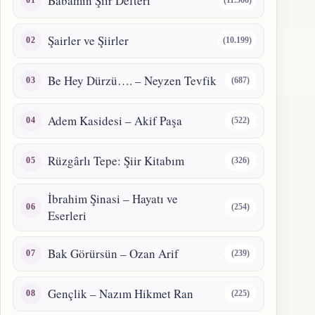
Babamın Şiir Defteri
(11.566)
Şairler ve Şiirler
(10.199)
Be Hey Dürzü…. – Neyzen Tevfik
(687)
Adem Kasidesi – Akif Paşa
(522)
Rüzgârlı Tepe: Şiir Kitabım
(326)
İbrahim Şinasi – Hayatı ve
(254)
Eserleri
Bak Görürsün – Ozan Arif
(239)
Gençlik – Nazım Hikmet Ran
(225)