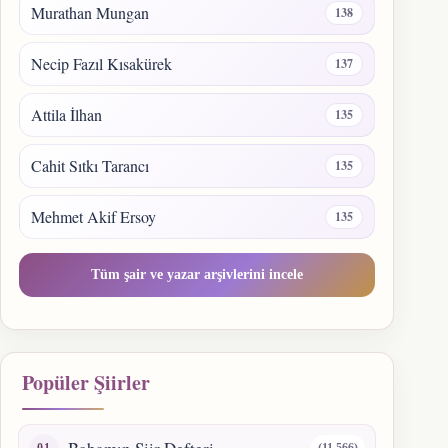
Murathan Mungan
138
Necip Fazıl Kısakürek
137
Attila İlhan
135
Cahit Sıtkı Tarancı
135
Mehmet Akif Ersoy
135
Tüm şair ve yazar arşivlerini incele
Popüler Şiirler