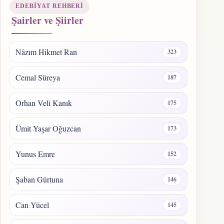
EDEBIYAT REHBERI
Şairler ve Şiirler
Nâzım Hikmet Ran
323
Cemal Süreya
187
Orhan Veli Kanık
175
Ümit Yaşar Oğuzcan
173
Yunus Emre
152
Şaban Gürtuna
146
Can Yücel
145