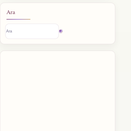
Ara
Sonuç
bulunamadı