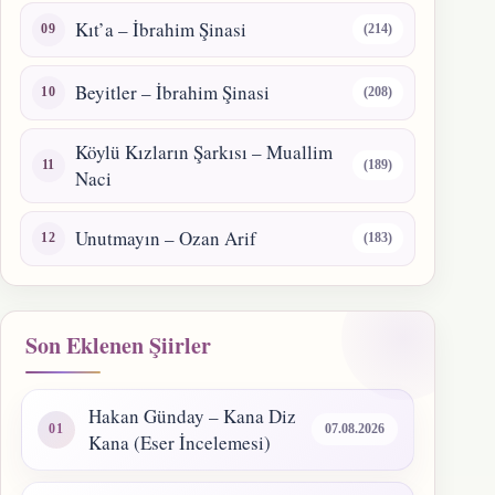
Kıt’a – İbrahim Şinasi
(214)
Beyitler – İbrahim Şinasi
(208)
Köylü Kızların Şarkısı – Muallim
(189)
Naci
Unutmayın – Ozan Arif
(183)
Son Eklenen Şiirler
Hakan Günday – Kana Diz
07.08.2026
Kana (Eser İncelemesi)