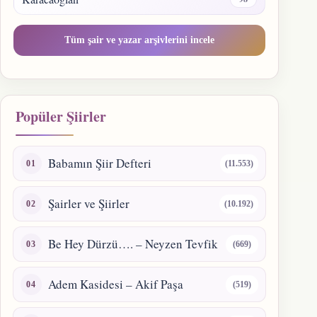
Tüm şair ve yazar arşivlerini incele
Popüler Şiirler
Babamın Şiir Defteri
(11.553)
Şairler ve Şiirler
(10.192)
Be Hey Dürzü…. – Neyzen Tevfik
(669)
Adem Kasidesi – Akif Paşa
(519)