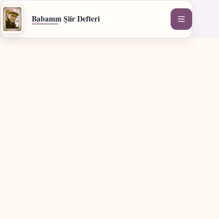
İçeriğe
geç
Babamın Şiir Defteri