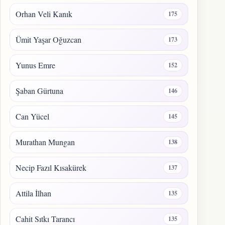
Orhan Veli Kanık
175
Ümit Yaşar Oğuzcan
173
Yunus Emre
152
Şaban Gürtuna
146
Can Yücel
145
Murathan Mungan
138
Necip Fazıl Kısakürek
137
Attila İlhan
135
Cahit Sıtkı Tarancı
135