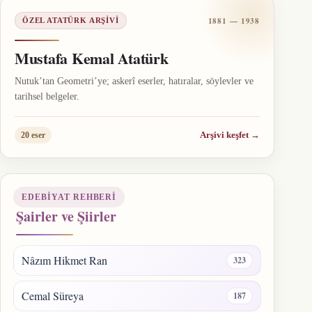
1881 — 1938
ÖZEL ATATÜRK ARŞIVI
Mustafa Kemal Atatürk
Nutuk’tan Geometri’ye; askerî eserler, hatıralar, söylevler ve
tarihsel belgeler.
Arşivi keşfet
→
20 eser
EDEBIYAT REHBERI
Şairler ve Şiirler
Nâzım Hikmet Ran
323
Cemal Süreya
187