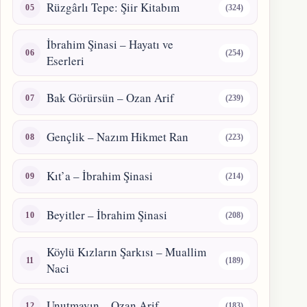
Rüzgârlı Tepe: Şiir Kitabım
(324)
İbrahim Şinasi – Hayatı ve
(254)
Eserleri
Bak Görürsün – Ozan Arif
(239)
Gençlik – Nazım Hikmet Ran
(223)
Kıt’a – İbrahim Şinasi
(214)
Beyitler – İbrahim Şinasi
(208)
Köylü Kızların Şarkısı – Muallim
(189)
Naci
Unutmayın – Ozan Arif
(183)