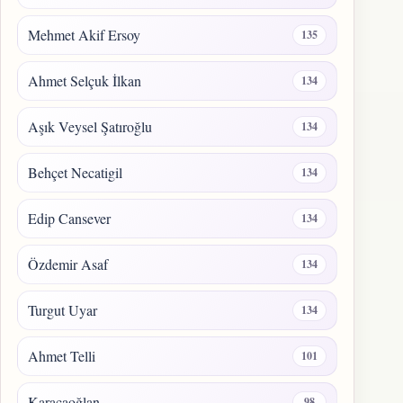
Mehmet Akif Ersoy
135
Ahmet Selçuk İlkan
134
Aşık Veysel Şatıroğlu
134
Behçet Necatigil
134
Edip Cansever
134
Özdemir Asaf
134
Turgut Uyar
134
Ahmet Telli
101
Karacaoğlan
98