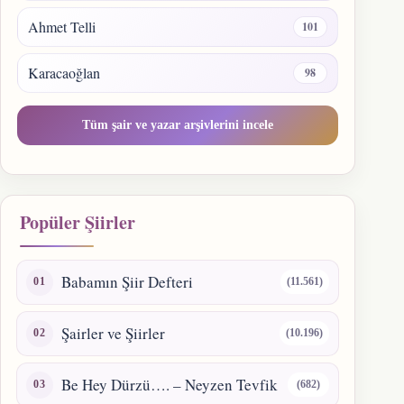
Ahmet Telli
101
Karacaoğlan
98
Tüm şair ve yazar arşivlerini incele
Popüler Şiirler
Babamın Şiir Defteri
(11.561)
Şairler ve Şiirler
(10.196)
Be Hey Dürzü…. – Neyzen Tevfik
(682)