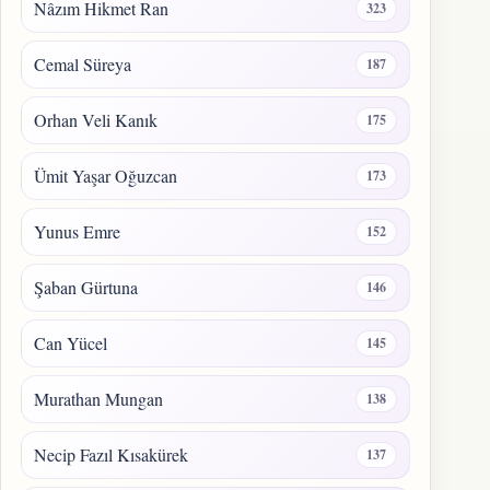
Nâzım Hikmet Ran
323
Cemal Süreya
187
Orhan Veli Kanık
175
Ümit Yaşar Oğuzcan
173
Yunus Emre
152
Şaban Gürtuna
146
Can Yücel
145
Murathan Mungan
138
Necip Fazıl Kısakürek
137