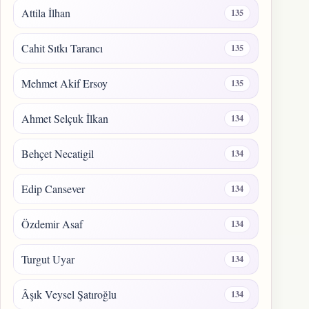
Attila İlhan
135
Cahit Sıtkı Tarancı
135
Mehmet Akif Ersoy
135
Ahmet Selçuk İlkan
134
Behçet Necatigil
134
Edip Cansever
134
Özdemir Asaf
134
Turgut Uyar
134
Âşık Veysel Şatıroğlu
134