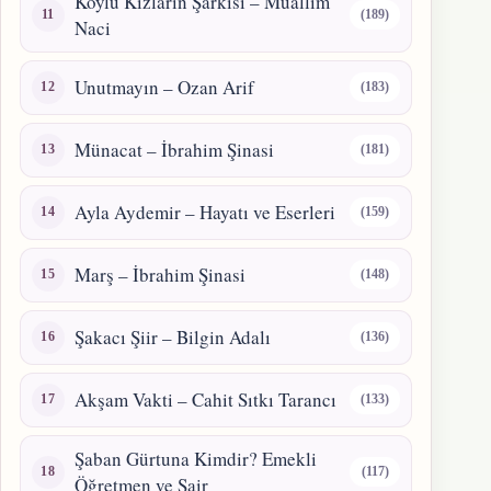
Köylü Kızların Şarkısı – Muallim
(189)
Naci
Unutmayın – Ozan Arif
(183)
Münacat – İbrahim Şinasi
(181)
Ayla Aydemir – Hayatı ve Eserleri
(159)
Marş – İbrahim Şinasi
(148)
Şakacı Şiir – Bilgin Adalı
(136)
Akşam Vakti – Cahit Sıtkı Tarancı
(133)
Şaban Gürtuna Kimdir? Emekli
(117)
Öğretmen ve Şair