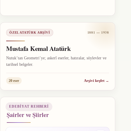
1881 — 1938
ÖZEL ATATÜRK ARŞIVI
Mustafa Kemal Atatürk
Nutuk’tan Geometri’ye; askerî eserler, hatıralar, söylevler ve
tarihsel belgeler.
Arşivi keşfet
→
20 eser
EDEBIYAT REHBERI
Şairler ve Şiirler