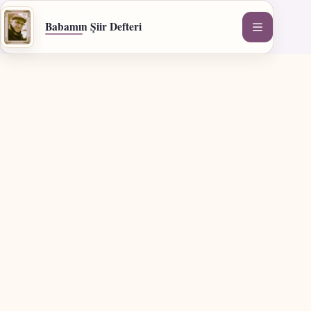
İçeriğe
geç
Babamın Şiir Defteri