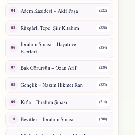
Adem Kasidesi – Akif Paşa
(522)
Rüzgârlı Tepe: Şiir Kitabım
(326)
İbrahim Şinasi – Hayatı ve
(254)
Eserleri
Bak Görürsün – Ozan Arif
(239)
Gençlik – Nazım Hikmet Ran
(225)
Kıt’a – İbrahim Şinasi
(214)
Beyitler – İbrahim Şinasi
(208)