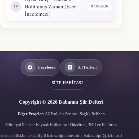
Bölünmüş Zaman (Eser
07.08.2026
İncelemesi)
Facebook
X (Twitter)
SITE HARITASI
Copyright © 2026 Babamın Şiir Defteri
Diğer Projeler:
AGProLabs Scripts
·
Sağlık Rehberi
Editoryal İlkeler
·
Kaynak Kullanımı
·
Düzeltme, Telif ve Kaldırma
Eserlere ilişkin haklar ilgili hak sahiplerine aittir. Hak sahipliği, izin, atıf