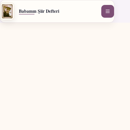
İçeriğe
geç
Babamın Şiir Defteri