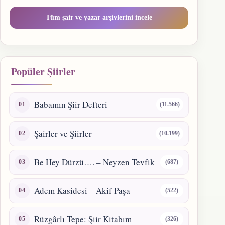
Tüm şair ve yazar arşivlerini incele
Popüler Şiirler
Babamın Şiir Defteri
(11.566)
Şairler ve Şiirler
(10.199)
Be Hey Dürzü…. – Neyzen Tevfik
(687)
Adem Kasidesi – Akif Paşa
(522)
Rüzgârlı Tepe: Şiir Kitabım
(326)