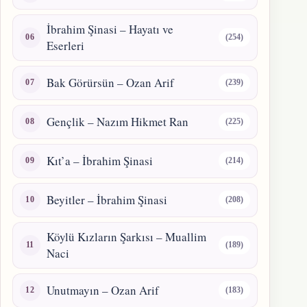
İbrahim Şinasi – Hayatı ve
(254)
Eserleri
Bak Görürsün – Ozan Arif
(239)
Gençlik – Nazım Hikmet Ran
(225)
Kıt’a – İbrahim Şinasi
(214)
Beyitler – İbrahim Şinasi
(208)
Köylü Kızların Şarkısı – Muallim
(189)
Naci
Unutmayın – Ozan Arif
(183)