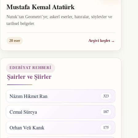
Mustafa Kemal Atatürk
Nutuk’tan Geometri’ye; askerî eserler, hatıralar, söylevler ve
tarihsel belgeler.
Arşivi keşfet
→
20 eser
EDEBIYAT REHBERI
Şairler ve Şiirler
Nâzım Hikmet Ran
323
Cemal Süreya
187
Orhan Veli Kanık
175