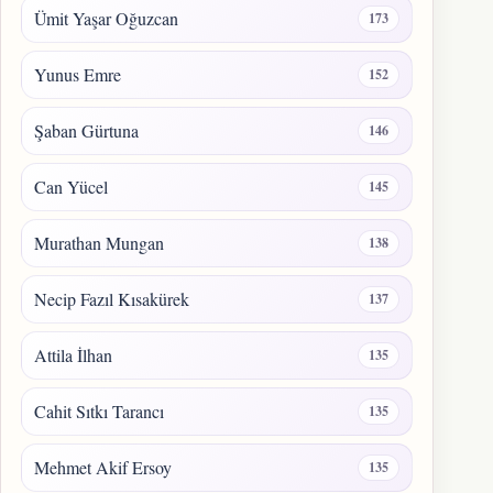
Ümit Yaşar Oğuzcan
173
Yunus Emre
152
Şaban Gürtuna
146
Can Yücel
145
Murathan Mungan
138
Necip Fazıl Kısakürek
137
Attila İlhan
135
Cahit Sıtkı Tarancı
135
Mehmet Akif Ersoy
135