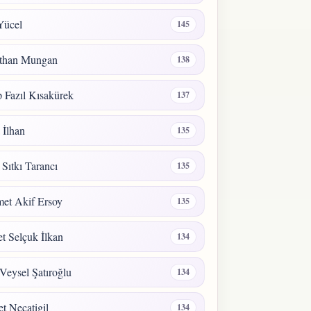
Yücel
145
than Mungan
138
 Fazıl Kısakürek
137
a İlhan
135
 Sıtkı Tarancı
135
et Akif Ersoy
135
 Selçuk İlkan
134
Veysel Şatıroğlu
134
t Necatigil
134