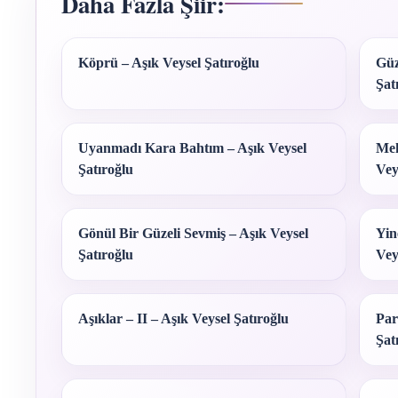
Daha Fazla Şiir:
Köprü – Aşık Veysel Şatıroğlu
Güz
Şat
Uyanmadı Kara Bahtım – Aşık Veysel
Mek
Şatıroğlu
Vey
Gönül Bir Güzeli Sevmiş – Aşık Veysel
Yin
Şatıroğlu
Vey
Aşıklar – II – Aşık Veysel Şatıroğlu
Par
Şat