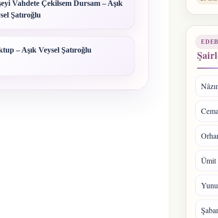
eyi Vahdete Çekilsem Dursam – Aşık
sel Şatıroğlu
EDEB
tup – Aşık Veysel Şatıroğlu
Şairl
Nâzı
Cema
Orhan
Ümit
Yunu
Şaba