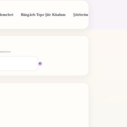
lemeleri
Rüzgârlı Tepe Şiir Kitabım
Şiirlerim
madı