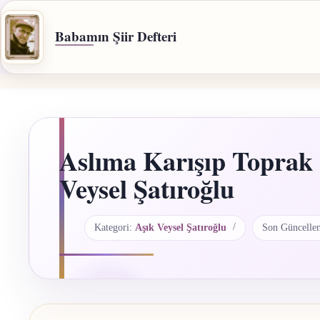
İçeriğe
geç
Babamın Şiir Defteri
Aslıma Karışıp Toprak
Veysel Şatıroğlu
Kategori:
Aşık Veysel Şatıroğlu
Son Güncelle