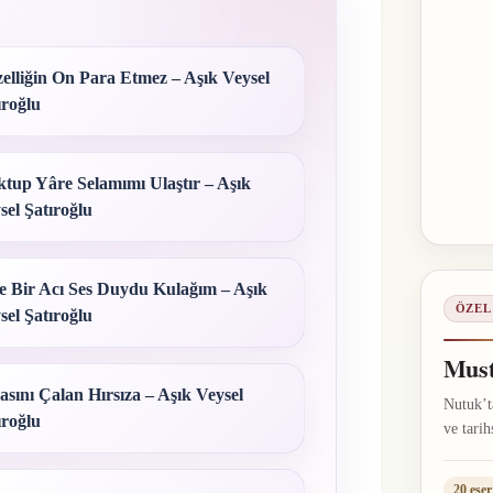
elliğin On Para Etmez – Aşık Veysel
ıroğlu
tup Yâre Selamımı Ulaştır – Aşık
sel Şatıroğlu
e Bir Acı Ses Duydu Kulağım – Aşık
ÖZEL
sel Şatıroğlu
Must
asını Çalan Hırsıza – Aşık Veysel
Nutuk’ta
ıroğlu
ve tarih
20 eser