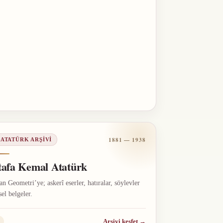
1881 — 1938
 ATATÜRK ARŞIVI
afa Kemal Atatürk
n Geometri’ye; askerî eserler, hatıralar, söylevler
sel belgeler.
Arşivi keşfet
→