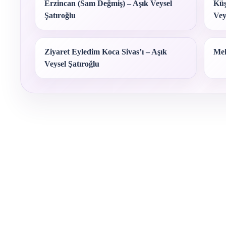
Erzincan (Sam Değmiş) – Aşık Veysel
Küş
Şatıroğlu
Vey
Ziyaret Eyledim Koca Sivas’ı – Aşık
Mek
Veysel Şatıroğlu