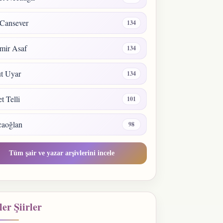
Cansever
134
mir Asaf
134
t Uyar
134
 Telli
101
caoğlan
98
Tüm şair ve yazar arşivlerini incele
er Şiirler