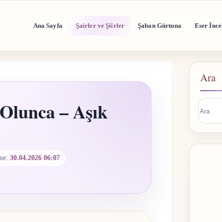
Ana Sayfa
Şairler ve Şiirler
Şaban Gürtuna
Eser İnce
Ara
 Olunca – Aşık
Sonuç
buluna
me:
30.04.2026 06:07