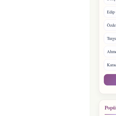
Edip 
Özde
Turgu
Ahmet
Kara
Popül