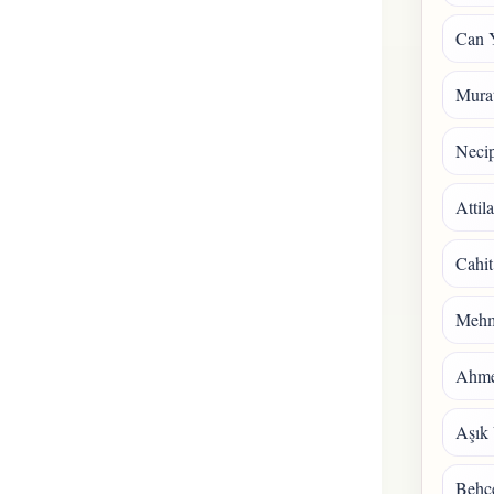
Can 
Mura
Necip
Attil
Cahit
Mehm
Ahmet
Aşık 
Behçe