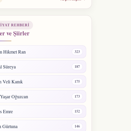
IYAT REHBERI
er ve Şiirler
m Hikmet Ran
323
l Süreya
187
 Veli Kanık
175
 Yaşar Oğuzcan
173
s Emre
152
n Gürtuna
146