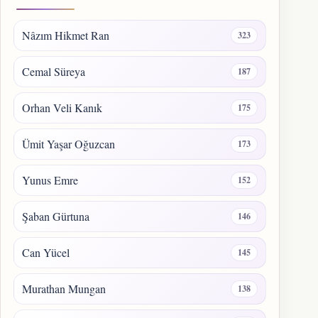
Nâzım Hikmet Ran
323
Cemal Süreya
187
Orhan Veli Kanık
175
Ümit Yaşar Oğuzcan
173
Yunus Emre
152
Şaban Gürtuna
146
Can Yücel
145
Murathan Mungan
138