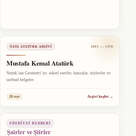
1881 — 1938
ÖZEL ATATÜRK ARŞIVI
Mustafa Kemal Atatürk
Nutuk’tan Geometri’ye; askerî eserler, hatıralar, söylevler ve
tarihsel belgeler.
Arşivi keşfet
→
20 eser
EDEBIYAT REHBERI
Şairler ve Şiirler