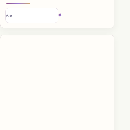
Sonuç
bulunamadı