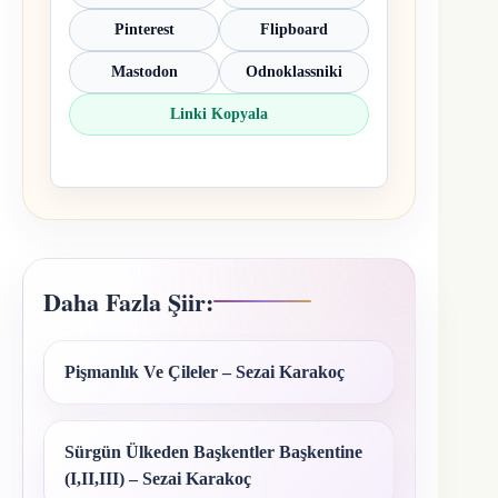
Pinterest
Flipboard
Mastodon
Odnoklassniki
Linki Kopyala
Daha Fazla Şiir:
Pişmanlık Ve Çileler – Sezai Karakoç
Sürgün Ülkeden Başkentler Başkentine
(I,II,III) – Sezai Karakoç