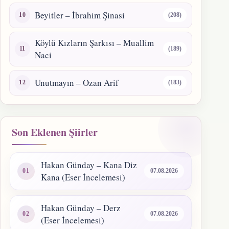
Beyitler – İbrahim Şinasi
(208)
Köylü Kızların Şarkısı – Muallim
(189)
Naci
Unutmayın – Ozan Arif
(183)
Son Eklenen Şiirler
Hakan Günday – Kana Diz
07.08.2026
Kana (Eser İncelemesi)
Hakan Günday – Derz
07.08.2026
(Eser İncelemesi)