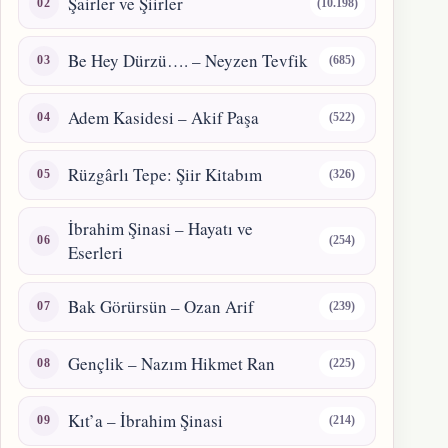
Şairler ve Şiirler
(10.198)
Be Hey Dürzü…. – Neyzen Tevfik
(685)
Adem Kasidesi – Akif Paşa
(522)
Rüzgârlı Tepe: Şiir Kitabım
(326)
İbrahim Şinasi – Hayatı ve
(254)
Eserleri
Bak Görürsün – Ozan Arif
(239)
Gençlik – Nazım Hikmet Ran
(225)
Kıt’a – İbrahim Şinasi
(214)