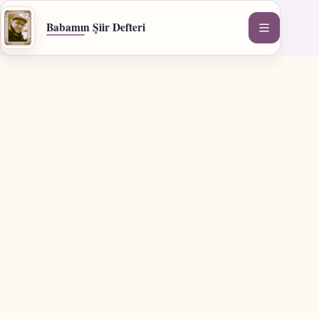
İçeriğe
geç
Babamın Şiir Defteri