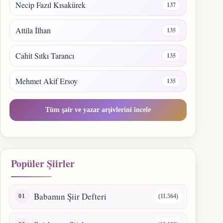
Necip Fazıl Kısakürek
137
Attila İlhan
135
Cahit Sıtkı Tarancı
135
Mehmet Akif Ersoy
135
Tüm şair ve yazar arşivlerini incele
Popüler Şiirler
Babamın Şiir Defteri
(11.564)