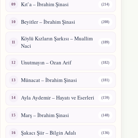
Kıt’a – İbrahim Şinasi
(214)
Beyitler – İbrahim Şinasi
(208)
Köylü Kızların Şarkısı – Muallim
(189)
Naci
Unutmayın – Ozan Arif
(182)
Münacat – İbrahim Şinasi
(181)
Ayla Aydemir – Hayatı ve Eserleri
(159)
Marş – İbrahim Şinasi
(148)
Şakacı Şiir – Bilgin Adalı
(136)