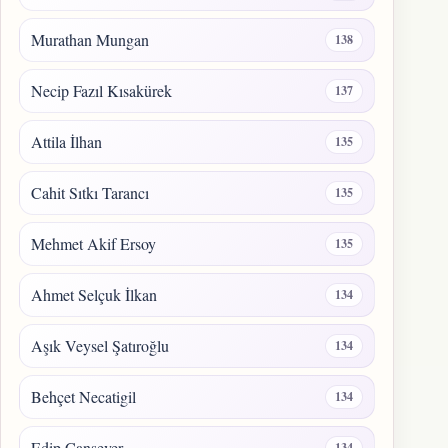
Murathan Mungan
138
Necip Fazıl Kısakürek
137
Attila İlhan
135
Cahit Sıtkı Tarancı
135
Mehmet Akif Ersoy
135
Ahmet Selçuk İlkan
134
Aşık Veysel Şatıroğlu
134
Behçet Necatigil
134
Edip Cansever
134