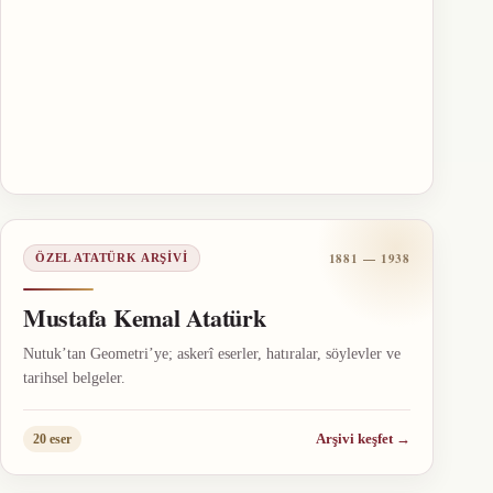
1881 — 1938
ÖZEL ATATÜRK ARŞIVI
Mustafa Kemal Atatürk
Nutuk’tan Geometri’ye; askerî eserler, hatıralar, söylevler ve
tarihsel belgeler.
Arşivi keşfet
→
20 eser