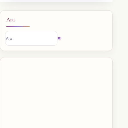
Ara
Sonuç
bulunamadı