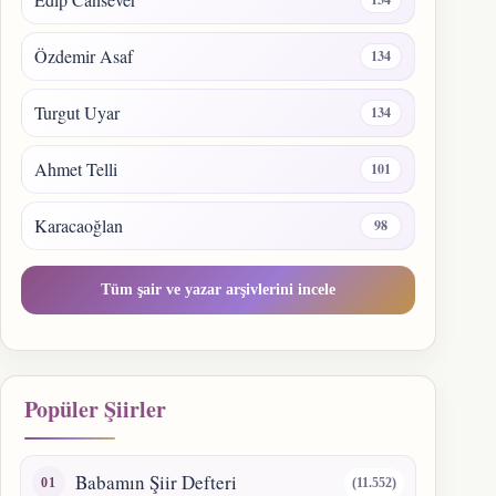
Özdemir Asaf
134
Turgut Uyar
134
Ahmet Telli
101
Karacaoğlan
98
Tüm şair ve yazar arşivlerini incele
Popüler Şiirler
Babamın Şiir Defteri
(11.552)