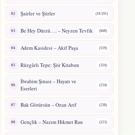
Şairler ve Şiirler
(10.191)
Be Hey Dürzü…. – Neyzen Tevfik
(668)
Adem Kasidesi – Akif Paşa
(519)
Rüzgârlı Tepe: Şiir Kitabım
(324)
İbrahim Şinasi – Hayatı ve
(254)
Eserleri
Bak Görürsün – Ozan Arif
(238)
Gençlik – Nazım Hikmet Ran
(223)