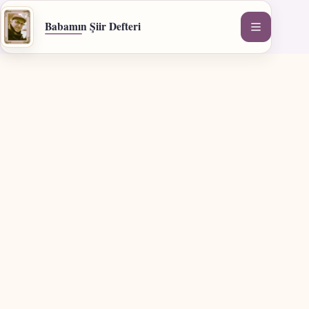
İçeriğe
geç
Babamın Şiir Defteri