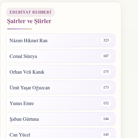
EDEBIYAT REHBERI
Şairler ve Şiirler
Nâzım Hikmet Ran
323
Cemal Süreya
187
Orhan Veli Kanık
175
Ümit Yaşar Oğuzcan
173
Yunus Emre
152
Şaban Gürtuna
146
Can Yücel
145