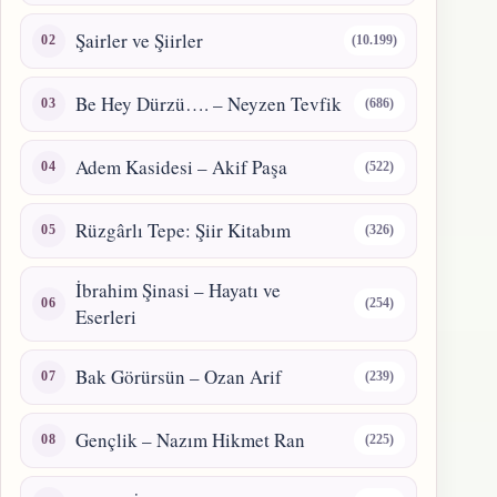
Şairler ve Şiirler
(10.199)
Be Hey Dürzü…. – Neyzen Tevfik
(686)
Adem Kasidesi – Akif Paşa
(522)
Rüzgârlı Tepe: Şiir Kitabım
(326)
İbrahim Şinasi – Hayatı ve
(254)
Eserleri
Bak Görürsün – Ozan Arif
(239)
Gençlik – Nazım Hikmet Ran
(225)