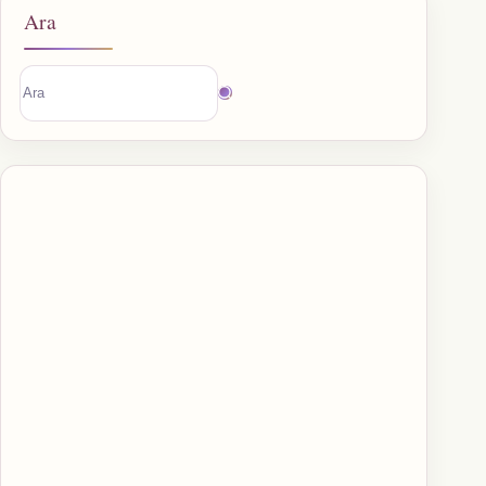
Ara
Sonuç
bulunamadı