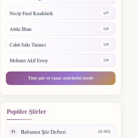
Necip Fazıl Kısakürek
137
Attila İlhan
135
Cahit Sıtkı Tarancı
135
Mehmet Akif Ersoy
135
Tüm şair ve yazar arşivlerini incele
Popüler Şiirler
Babamın Şiir Defteri
(11.565)