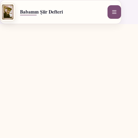
İçeriğe
geç
Babamın Şiir Defteri