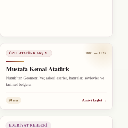
1881 — 1938
ÖZEL ATATÜRK ARŞIVI
Mustafa Kemal Atatürk
Nutuk’tan Geometri’ye; askerî eserler, hatıralar, söylevler ve
tarihsel belgeler.
Arşivi keşfet
→
20 eser
EDEBIYAT REHBERI