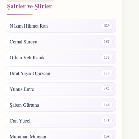
Şairler ve Şiirler
Nâzım Hikmet Ran
323
Cemal Süreya
187
Orhan Veli Kanık
175
Ümit Yaşar Oğuzcan
173
Yunus Emre
152
Şaban Gürtuna
146
Can Yücel
145
Murathan Mungan
138