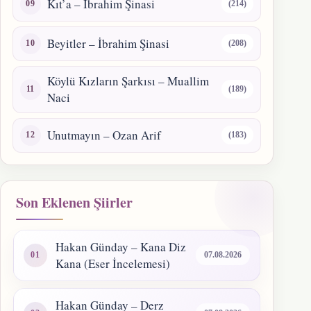
Kıt’a – İbrahim Şinasi
(214)
Beyitler – İbrahim Şinasi
(208)
Köylü Kızların Şarkısı – Muallim
(189)
Naci
Unutmayın – Ozan Arif
(183)
Son Eklenen Şiirler
Hakan Günday – Kana Diz
07.08.2026
Kana (Eser İncelemesi)
Hakan Günday – Derz